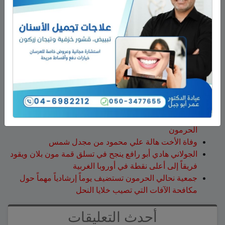
ابحث
أحدث المقالات
هذا الأسبوع: لا تفوّتوا اليوم المفتوح في كلية تل حاي
للهندسيين – 13/8/2026
تخريج 14 نحالاً جديداً في الجولان بإشراف جمعية نحالي
الحرمون
وفاة الأخت هالة علي محمود من مجدل شمس
الجولاني هادي أبو رافع ينجح في تسلق قمة مون بلان ويقود
فريقاً إلى أعلى نقطة في أوروبا الغربية
جمعية نحالي الحرمون تستضيف يوماً إرشادياً مهماً حول
مكافحة الآفات التي تصيب خلايا النحل
أحدث التعليقات