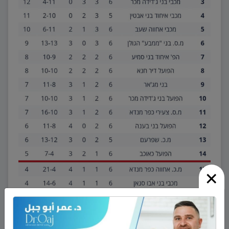
×
نشر في
رياضة