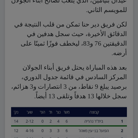
عيدان بنيامين، الذي يلعب لصالح أبناء الجولان
للمويسم الثاني.
لكن فريق دير حنا تمكن من قلب النتيجة في
الدقائق الأخيرة، حيث سجل هدفين في
الدقيقتين 76 و83، ليخطف فوزًا ثمينًا على
أرضه.
بعد هذه المباراة يحتل فريق أبناء الجولان
المركز السادس في قائمة جدول الدوري،
برصيد يبلغ 9 نقاط، من 3 انتصارات و3 هزائم،
سجل خلالها 13 هدفاً وتلقى 13 أيضاً.