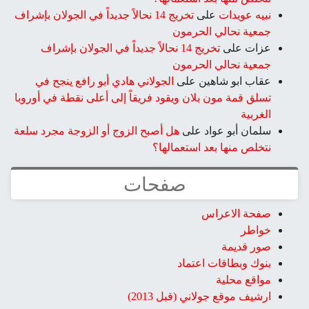
نبيه عويدات
على
تخريج 14 نحالاً جديداً في الجولان بإشراف
جمعية نحالي الحرمون
عزات
على
تخريج 14 نحالاً جديداً في الجولان بإشراف
جمعية نحالي الحرمون
عقاب ابو شاهين
على
الجولاني هادي أبو رافع ينجح في
تسلق قمة مون بلان ويقود فريقاً إلى أعلى نقطة في أوروبا
الغربية
سلمان أبو عواد
على
هل أصبح الزوج أو الزوجة مجرد سلعة
نتخلص منها بعد استعمالها؟
صفحات
صفحة الاعراس
خواطر
صور قديمة
بنوك وبطاقات اعتماد
مواقع محلية
ارشيف موقع جولاني (قبل 2013)