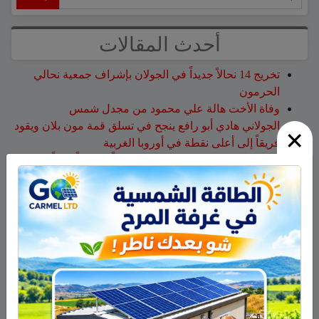
أحدث المقالات
تخريج 14 نحالاً جديداً في الجولان بإشراف جمعية نحالي
الحرمون
وفاة الأخت هالة علي محمود من مجدل شمس
الجولاني هادي أبو رافع ينجح في تسلق قمة مون بلان ويقود
×
فريقاً إلى أعلى نقطة في أوروبا الغربية
جمعية نحالي الحرمون تستضيف يوماً إرشادياً مهماً حول
مكافحة الآفات التي تصيب خلايا النحل
هل أصبح الزوج أو الزوجة مجرد سلعة نتخلص منها بعد
استعمالها؟
أحدث التعليقات
سلمان أبو عواد
على
هل أصبح الزوج أو الزوجة مجرد سلعة
نتخلص منها بعد استعمالها؟
طليع محمود
على
هل أصبح الزوج أو الزوجة مجرد سلعة