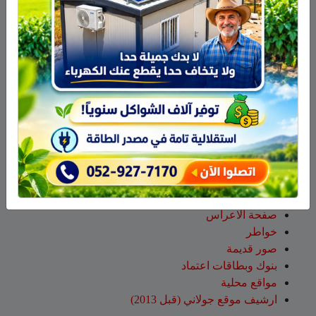
نتخلص منها بعد استعمالها؟
عبد الله
على
14 طاقم إطفاء والعديد من طائرات إطفاء
الحرائق لإخماد الحريق قرب عين قنية – فيديو
حسن طربيه
على
هادي أبو رافع يستعد لتسلق “مون بلان”..
أعلى قمة في أوروبا الغربية
صالح مرعي
على
هادي أبو رافع يستعد لتسلق “مون بلان”..
أعلى قمة في أوروبا الغربية
زيد
على
هادي أبو رافع يستعد لتسلق “مون بلان”.. أعلى
قمة في أوروبا الغربية
صفحات
صفحة الاعراس
خواطر
صور قديمة
بنوك وبطاقات اعتماد
مواقع محلية
ارشيف موقع جولاني (قبل 2013)