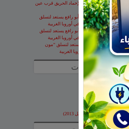
طائرات إطفاء الحرائق لإخماد الحريق قرب عين
قنية – فيديو
حسن طربيه
على
هادي أبو رافع يستعد لتسلق
“مون بلان”.. أعلى قمة في أوروبا الغربية
صالح مرعي
على
هادي أبو رافع يستعد لتسلق
“مون بلان”.. أعلى قمة في أوروبا الغربية
زيد
على
هادي أبو رافع يستعد لتسلق “مون
بلان”.. أعلى قمة في أوروبا الغربية
صفحات
صفحة الاعراس
خواطر
صور قديمة
بنوك وبطاقات اعتماد
مواقع محلية
ارشيف موقع جولاني (قبل 2013)