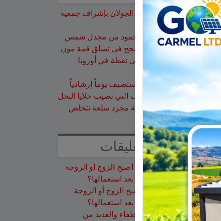
تخريج 14 نحالاً جديداً في الجولان بإشراف جمعية
نحالي الحرمون
وفاة الأخت هالة علي محمود من مجدل شمس
الجولاني هادي أبو رافع ينجح في تسلق قمة مون
بلان ويقود فريقاً إلى أعلى نقطة في أوروبا
الغربية
جمعية نحالي الحرمون تستضيف يوماً إرشادياً
مهماً حول مكافحة الآفات التي تصيب خلايا النحل
هل أصبح الزوج أو الزوجة مجرد سلعة نتخلص
منها بعد استعمالها؟
أحدث التعليقات
سلمان أبو عواد
على
هل أصبح الزوج أو الزوجة
مجرد سلعة نتخلص منها بعد استعمالها؟
طليع محمود
على
هل أصبح الزوج أو الزوجة
مجرد سلعة نتخلص منها بعد استعمالها؟
عبد الله
على
14 طاقم إطفاء والعديد من