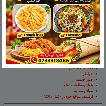
تسلق قمة مون بلان ويقود فريقاً إلى أعلى نقطة في أوروبا
الغربية
سلمان أبو عواد
على
هل أصبح الزوج أو الزوجة مجرد سلعة
نتخلص منها بعد استعمالها؟
طليع محمود
على
هل أصبح الزوج أو الزوجة مجرد سلعة
نتخلص منها بعد استعمالها؟
عبد الله
على
14 طاقم إطفاء والعديد من طائرات إطفاء
الحرائق لإخماد الحريق قرب عين قنية – فيديو
صفحات
صفحة الاعراس
خواطر
صور قديمة
بنوك وبطاقات اعتماد
مواقع محلية
ارشيف موقع جولاني (قبل 2013)