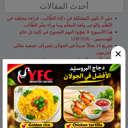
أحدث المقالات
حين لا تكون المشكلة في ذكاء الطّالب.. قراءة مختلفة في
التّعلّم والوعي ولغة المعلّم وما وراء تعثّر الطّالب
هذا الأسبوع: لا تفوّتوا اليوم المفتوح في كلية تل حاي
للهندسيين – 13/8/2026
تخريج 14 نحالاً جديداً في الجولان بإشراف جمعية نحالي
×
الحرمون
وفاة الأخت هالة علي محمود من مجدل شمس
الجولاني هادي أبو رافع ينجح في تسلق قمة مون بلان ويقود
فريقاً إلى أعلى نقطة في أوروبا الغربية
أحدث التعليقات
نبيه عويدات
على
تخريج 14 نحالاً جديداً في الجولان بإشراف
جمعية نحالي الحرمون
عزات
على
تخريج 14 نحالاً جديداً في الجولان بإشراف
جمعية نحالي الحرمون
عقاب ابو شاهين
على
الجولاني هادي أبو رافع ينجح في