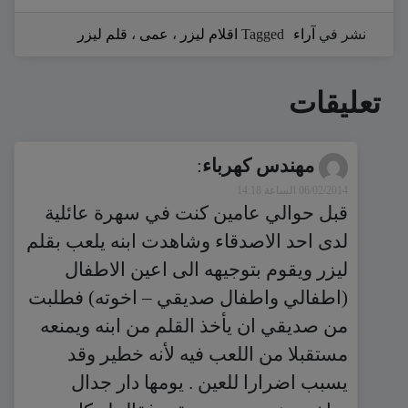
نشر في
آراء
Tagged
اقلام ليزر
،
عمى
،
قلم ليزر
تعليقات
مهندس كهرباء
:
06/02/2014 الساعة 14:18
قبل حوالي عامين كنت في سهرة عائلية
لدى احد الاصدقاء وشاهدت ابنه يلعب بقلم
ليزر ويقوم بتوجيهه الى اعين الاطفال
(اطفالي واطفال صديقي – اخوته) فطلبت
من صديقي ان يأخذ القلم من ابنه ويمنعه
مستقبلا من اللعب فيه لأنه خطير وقد
يسبب اضرارا للعين . يومها دار جدال