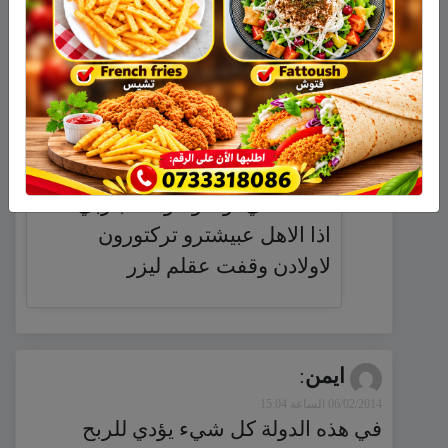
لم نعرف أنها خطيرة بهذا الشكل
اب
:
06/02/2014 الساعة 14:32
قبل التوجه للمدرسه لازم التوجه
للاهل المسئولين عن سلامت
اولادهم لاكن للاسف هذه الايام ما
حدا فاظي لولادو الولاد عبتربي حالا
اذا الاهل عبيشترو تركتورون
لاولادن وقفت عقلم ليزر
ايمن
:
06/02/2014 الساعة 15:04
في هذه الدولة كل شيء يؤدي للربح