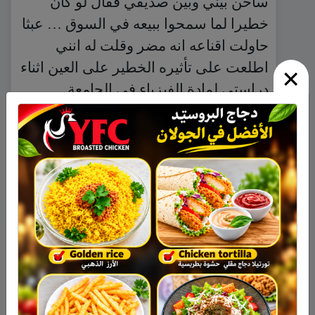
ساخن بيني وبين صديقي فقال لو كان
خطيرا لما سمحوا ببيعه في السوق … عبثا
حاولت اقناعه انه مضر وقلت له انني
اطلعت على تأثيره الخطير على العين اثناء
×
دراستي لمادة الفيزياء في الجامعة …..
لكن ذلك لم يقنعه وكان نصيبي السخرية
وأنني أبالغ وأعمل من الحبة قبة …. ارجو
ان تقنع هذه الحادثة صديقي وأمثاله
بخطورة مثل هذه الألعاب!!!!!!!!!
ولي أمر
:
06/02/2014 الساعة 14:22
أرجو من المدارس تخصيص درس للشرح
للطلاب عن خطورة اقلام الليزر لأننا فعلا