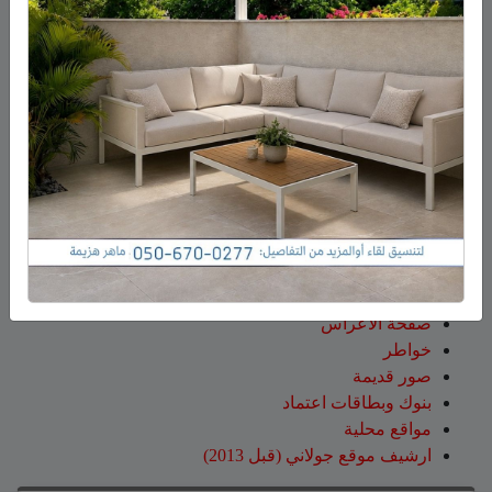
نتخلص منها بعد استعمالها؟
عبد الله
على
14 طاقم إطفاء والعديد من طائرات إطفاء
الحرائق لإخماد الحريق قرب عين قنية – فيديو
حسن طربيه
على
هادي أبو رافع يستعد لتسلق “مون بلان”..
أعلى قمة في أوروبا الغربية
صالح مرعي
على
هادي أبو رافع يستعد لتسلق “مون بلان”..
أعلى قمة في أوروبا الغربية
زيد
على
هادي أبو رافع يستعد لتسلق “مون بلان”.. أعلى
قمة في أوروبا الغربية
صفحات
صفحة الاعراس
خواطر
صور قديمة
بنوك وبطاقات اعتماد
مواقع محلية
ارشيف موقع جولاني (قبل 2013)