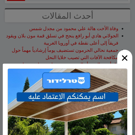
أحدث المقالات
وفاة الأخت هالة علي محمود من مجدل شمس
الجولاني هادي أبو رافع ينجح في تسلق قمة مون بلان ويقود
فريقاً إلى أعلى نقطة في أوروبا الغربية
جمعية نحالي الحرمون تستضيف يوماً إرشادياً مهماً حول
×
مكافحة الآفات التي تصيب خلايا النحل
هل أصبح الزوج أو الزوجة مجرد سلعة نتخلص منها بعد
استعمالها؟
14 طاقم إطفاء والعديد من طائرات إطفاء الحرائق لإخماد
الحريق قرب عين قنية – فيديو
أحدث التعليقات
سلمان أبو عواد
على
هل أصبح الزوج أو الزوجة مجرد سلعة
نتخلص منها بعد استعمالها؟
طليع محمود
على
هل أصبح الزوج أو الزوجة مجرد سلعة