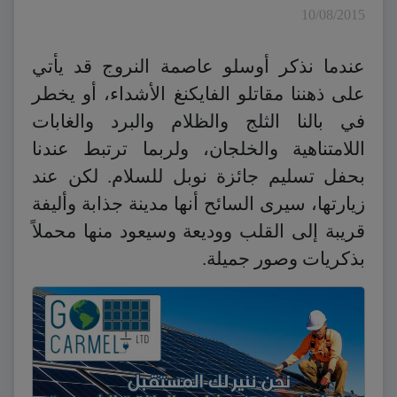
10/08/2015
عندما نذكر أوسلو عاصمة النروج قد يأتي
على ذهننا مقاتلو الفايكنغ الأشداء، أو يخطر
في بالنا الثلج والظلام والبرد والغابات
اللامتناهية والخلجان، ولربما ترتبط عندنا
بحفل تسليم جائزة نوبل للسلام. لكن عند
زيارتها، سيرى السائح أنها مدينة جذابة وأليفة
قريبة إلى القلب ووديعة وسيعود منها محملاً
بذكريات وصور جميلة.