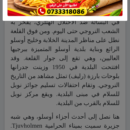
عدة، بينها متحف المقاومة النروجية ضد
الاحتلال الألماني النازي. وقدم النروجيون مثلاً
في البسالة ضد الاحتلال الهتلري، يفخر به
الشعب النروجي حتى اليوم. ومن فوق القلعة
نطل على مناظر المدينة الخلابة وخليج أوسلو
الرائع وبناية بلدية أوسلو المتميزة ببرجيها
العاليين، وهي تقع إلى جوار القلعة. وقد
افتتحت البلدية في 1950 وزينت جدرانها
بلوحات بارزة (رليف) تمثل مشاهد من التاريخ
النروجي. وتقام احتفالات تسليم جوائز نوبل
للسلام في مبنى البلدية. ويقع مركز نوبل
للسلام بالقرب من البلدية.
هنا نصل إلى أحدث أجزاء أوسلو، وهي شبه
جزيرة سميت بميناء الحرامية Tjuvholmen.