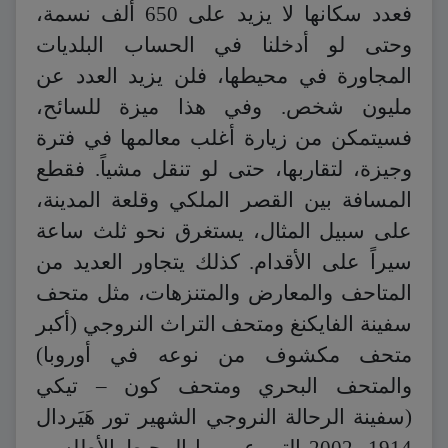
فعدد سكانها لا يزيد على 650 ألف نسمة،
وحتى لو أدخلنا في الحساب البلديات
المجاورة في محيطها، فلن يزيد العدد عن
مليون شخص. وفي هذا ميزة للسائح،
فسيتمكن من زيارة أغلب معالمها في فترة
وجيزة، لتقاربها، حتى لو تنقل مشياً. فقطع
المسافة بين القصر الملكي وقلعة المدينة،
على سبيل المثال، يستغرق نحو ثلث ساعة
سيراً على الأقدام. كذلك يتجاور العديد من
المتاحف والمعارض والمتنزهات، مثل متحف
سفينة الفايكنغ ومتحف التراث النروجي (أكبر
متحف مكشوف من نوعه في أوروبا)
والمتحف البحري ومتحف كون – تيكي
(سفينة الرحالة النروجي الشهير تور هَيَردال
1914- 2002 التي عبر بها المحيط الأطلسي