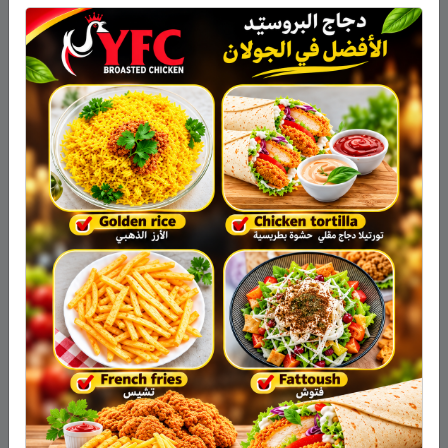
خليج أوسلو فسنرى أمامنا بناية دار الأوبرا
البيضاء المتميزة التي تشبه سفح تل يمكن
تسلقه، بل يجب تسلقه لإلقاء نظرة من فوق
البناية على أجزاء المدينة المختلفة. وتعتبر
أوبرا أوسلو التي تتسع قاعتها الكبرى لـ 1369
مقعداً بين أشهر دور الأوبرا في العالم. وتعمل
فيها فرقة ممتازة يقودها قادة أوركسترا
معروفون على صعيد عالمي.
لننطلق من دار الأوبرا ونسير على الساحل
في اتجاه مركز المدينة. سنمر من جنب سوق
الأوراق المالية النروجية (البورصة)، وهي بناية
صغيرة لا تثير الكثير من الانتباه. بعد مسافة
قليلة نصل قلعة وقصر آكر التي تعود إلى
1299 ميلادية. وتقع في منطقة القلعة متاحف