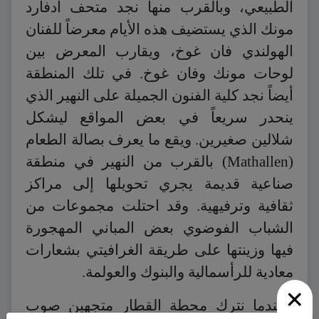
الطبيعي، وبالقرب منها نجد متحف أدفارد
مونك الذي يستضيف هذه الأيام معرضاً للفنان
الهولندي فان غوخ، ويقارب المعرض بين
لوحات مونك وفان غوخ. في تلك المنطقة
أيضاً نجد كلية الفنون الجميلة على النهير الذي
ينحدر سريعاً في بعض المواقع ليشكل
شلالين صغيرين. ويقع ما يعرف بصالة الطعام
(Mathallen) بالقرب من النهير في منطقة
صناعية قديمة يجري تحويلها إلى مراكز
ثقافية وترفيهية. وقد احتلت مجموعات من
الشباب الفوضوي بعض المباني المهجورة
فيها وزينتها على طريقة الغرافيتي بشعارات
معادية للرأسمالية والبنوك والعولمة.
×
وعندما نترك محطة القطار متجهين صوب