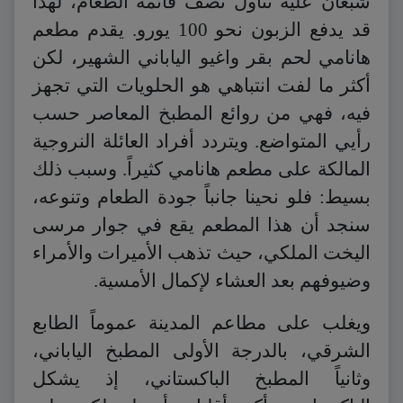
شبعان عليه تناول نصف قائمة الطعام، لهذا
قد يدفع الزبون نحو 100 يورو. يقدم مطعم
هانامي لحم بقر واغيو الياباني الشهير، لكن
أكثر ما لفت انتباهي هو الحلويات التي تجهز
فيه، فهي من روائع المطبخ المعاصر حسب
رأيي المتواضع. ويتردد أفراد العائلة النروجية
المالكة على مطعم هانامي كثيراً. وسبب ذلك
بسيط: فلو نحينا جانباً جودة الطعام وتنوعه،
سنجد أن هذا المطعم يقع في جوار مرسى
اليخت الملكي، حيث تذهب الأميرات والأمراء
وضيوفهم بعد العشاء لإكمال الأمسية.
ويغلب على مطاعم المدينة عموماً الطابع
الشرقي، بالدرجة الأولى المطبخ الياباني،
وثانياً المطبخ الباكستاني، إذ يشكل