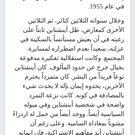
في عام 1955.
وخلال سنواته الثلاثين كثائر، ثم الثلاثين
الأخرى كمعارض، ظل أينشتاين ثابتاً على
رغبته في أن يعيش مستأنساً بالسكينة في
عزلته، سعيداً بعدم اضطراره لمسايرة
المجتمع. وكانت استقلالية تفكيره مدفوعة
بخيال خرج عن حدود المألوف. كان أينشتاين
نوعاً فريداً من البشر. كان متمرداً يحترم
الآخرين، يحدوه إيمان بإله لا يحدث شيء
بالمصادفة في كونه. كانت نزعة التمرد
واضحة في شخصية أينشتاين وفي ميوله
السياسية أيضاً. ووجد أيضاً من حمل له ازدراءً
مشوباً بمعاداة السامية. وعلى رغم أن
أينشتاين أيد مفاهيم الاشتراكية، فإن إيمانه