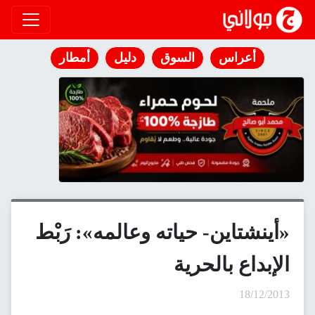
انتقل إلى المحتوى
أعراس
السوق
دليل
أمطار
«أينشتاين- حياته وعالمه»: رَبْط
الإبداع بالحرية
18/12/2013