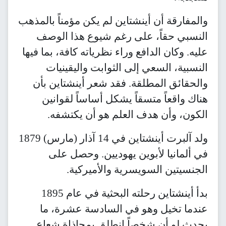
والمفارقة أن أينشتاين لم يكن مؤمناً بالمذهب
النسبي حقاً، على رغم شيوع هذا الوصف
عليه. وكان الدافع وراء نظرياته كافة، بما فيها
النسبية، السعي إلى الثوابت واليقينيات
والحقائق المطلقة. فقد شعر أينشتاين بأن
هناك واقعاً متسقاً يشكل أساساً لقوانين
الكون، وأن هدف العلم هو أن يكتشفه.
ولد آلبرت أينشتاين في 14 آذار (مارس) 1879
في ألمانيا لأبوين يهوديين. وحصل على
الجنسيتين السويسرية والأميركية.
بدأ أينشتاين رحلته البحثية في عام 1895
عندما تخيل وهو في السادسة عشرة، ما
يحدث لو أن شخصاً انطلق بمحاذاة شعاع