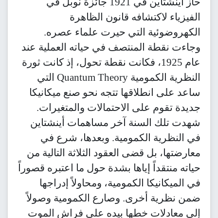
حاز أينشتاين في 1921 جائزة نوبل في
الفيزياء لاكتشافه قانون الظاهرة
الكهروضوئية التي حيرت علماء عصره.
وجاءت نقطة المنتصف في حياته العملية عند
عام 1925، فكانت نقطة تحول، إذ كانت ثورة
النظرية الكمومية Quantum Theory التي
ساعد على انطلاقها تتجه نحو صنع ميكانيكا
جديدة تقوم على الاحتمالات والمتغيرات.
شهدت تلك السنة آخر مساهمات أينشتاين
في النظرية الكمومية. وبعدها، شرع في
معارضتها، بل قضى العقود الثلاثة التالية من
حياته منتقداً إياها بشدة حول ما اعتبره قصوراً
في الميكانيكا الكمومية، ومحاولاً إدراجها
ضمن نظرية أخرى. وصارع الكمومية وصولاً
إلى معادلات خطها بيده على فراش الموت