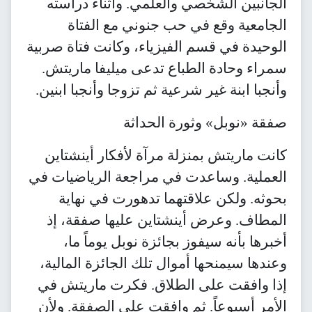
الجانبين الشخصي والعلمي. وأثناء دراسته
الجامعية وقع في حب جنوني مع الفتاة
الوحيدة في قسم الفيزياء، وكانت فتاة صربية
سمراء وحادة الطباع تدعى ميليفا ماريتش.
وأنجبا ابنة غير شرعية ثم تزوجا وأنجبا ابنين.
صفقة «نوبل» وثورة الحداثة
كانت ماريتش بمنزلة مرآة لأفكار أينشتاين
العملية. وساعدت في مراجعة الرياضيات في
بحوثه. ولكن علاقتهما تدهورت في نهاية
المطاف. وعرض أينشتاين عليها صفقة، إذ
أخبرها بأنه سيفوز بجائزة نوبل يوماً ما،
وعندها سيمنحها أموال تلك الجائزة المالية،
إذا وافقت على الطلاق. فكرت ماريتش في
الأمر أسبوعاً. ثم وافقت على الصفقة. ولأن