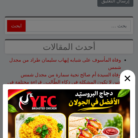
ابحث
أحدث المقالات
وفاة المأسوف على شبابه إيهاب سليمان طراد من مجدل
شمس
×
وفاة السيدة أم صالح نجية سمارة من مجدل شمس
حين لا تكون المشكلة في ذكاء الطّالب.. قراءة مختلفة في
التّعلّم والوعي ولغة المعلّم وما وراء تعثّر الطّالب
هذا الأسبوع: لا تفوّتوا اليوم المفتوح في كلية تل حاي
للهندسيين – 13/8/2026
تخريج 14 نحالاً جديداً في الجولان بإشراف جمعية نحالي
الحرمون
أحدث التعليقات