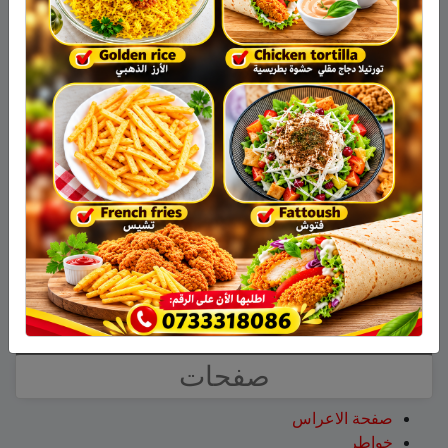
نبيه عويدات
على
تخريج 14 نحالاً جديداً في الجولان بإشراف
جمعية نحالي الحرمون
عزات
على
تخريج 14 نحالاً جديداً في الجولان بإشراف
جمعية نحالي الحرمون
عقاب ابو شاهين
على
الجولاني هادي أبو رافع ينجح في
تسلق قمة مون بلان ويقود فريقاً إلى أعلى نقطة في أوروبا
الغربية
سلمان أبو عواد
على
هل أصبح الزوج أو الزوجة مجرد سلعة
نتخلص منها بعد استعمالها؟
طليع محمود
على
هل أصبح الزوج أو الزوجة مجرد سلعة
نتخلص منها بعد استعمالها؟
عبد الله
على
14 طاقم إطفاء والعديد من طائرات إطفاء
الحرائق لإخماد الحريق قرب عين قنية – فيديو
صفحات
صفحة الاعراس
خواطر