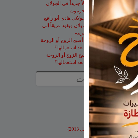
عزات
على
تخريج 14 نحالاً جديداً في الجولان
بإشراف جمعية نحالي الحرمون
عقاب ابو شاهين
على
الجولاني هادي أبو رافع
ينجح في تسلق قمة مون بلان ويقود فريقاً إلى
أعلى نقطة في أوروبا الغربية
سلمان أبو عواد
على
هل أصبح الزوج أو الزوجة
مجرد سلعة نتخلص منها بعد استعمالها؟
طليع محمود
على
هل أصبح الزوج أو الزوجة
مجرد سلعة نتخلص منها بعد استعمالها؟
صفحات
صفحة الاعراس
خواطر
صور قديمة
بنوك وبطاقات اعتماد
مواقع محلية
ارشيف موقع جولاني (قبل 2013)