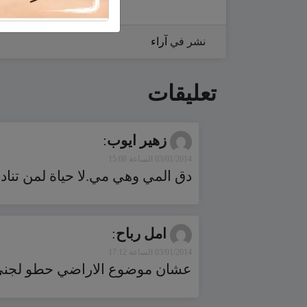
نشر في
آراء
تعليقات
زهير ايوب
:
03/01/2014 الساعة 15:08
دق المي وهي مي.لا حياة لمن تناد
امل رباح
:
03/01/2014 الساعة 17:12
عشان موضوع الاراضي حطو لجني با