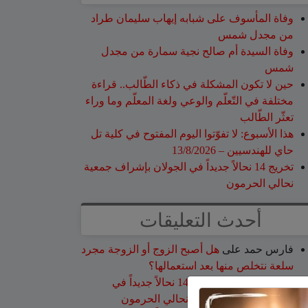
وفاة المأسوف على شبابه إيهاب سليمان طراد
من مجدل شمس
وفاة السيدة أم صالح نجية سمارة من مجدل
شمس
حين لا تكون المشكلة في ذكاء الطّالب.. قراءة
مختلفة في التّعلّم والوعي ولغة المعلّم وما وراء
تعثّر الطّالب
هذا الأسبوع: لا تفوّتوا اليوم المفتوح في كلية تل
حاي للهندسيين – 13/8/2026
تخريج 14 نحالاً جديداً في الجولان بإشراف جمعية
نحالي الحرمون
أحدث التعليقات
فارس حمد
على
هل أصبح الزوج أو الزوجة مجرد
سلعة نتخلص منها بعد استعمالها؟
نبيه عويدات
على
تخريج 14 نحالاً جديداً في
الجولان بإشراف جمعية نحالي الحرمون