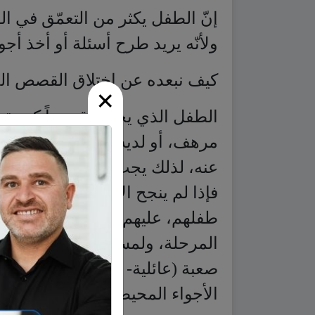
إنّ الطفل يكثر من التعمّق في الق
ولأنّه يريد طرح أسئلة أو أخذ أجوب
كيف نبعده عن اختلاق القصص الخ
×
الطفل الذي يختلق قصصاً كبيرة هو
مرهف، أو لديه خوف من حادث ما
عنه، لذلك يجب بكثرة بدء الكلام
فإذا لم ينجح الأهل في تغيير م
طفلهم، عليهم أن يستعينوا بطبي
المرحلة، ولمساعدة الطفل على
صعبة (عائلية- اجتماعية- اقتصادية
الأجواء المحيطة بالطفل، والتي ت