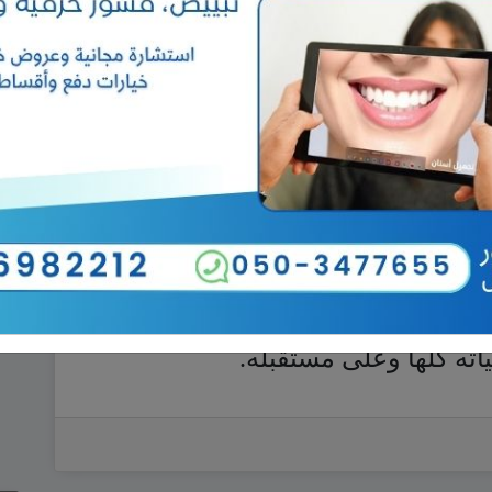
جيدة والنوم الجيد وممارسة بعض
بعض الحالات التي لا ينجح الأهل في
يب وإعطاء بعض الأدوية اللطيفة التي
اهات التي يدور فيها تفكيره
ة سيدور الطفل في فلكه، وسيبتعد عن
 خياله مجتمعاً خاصاً به يريحه.
لى الحياة الدراسية والعملية
 الحالة زادت تعقيداً، وزادت معالجتها
ه كلها وعلى مستقبله.