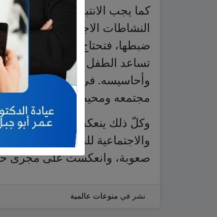
كما يجب الانتباه إلى التغذية ال
النشاطات الاجتماعية، لكن هناك 
ضبطها، فتحتاج إلى مساعدة الطب
تساعد الطفل على الخروج من المت
وأحاسيسه. في حال عدم المعالج
مجتمعه ومحيطه العائلي، فينسج من
وكلّ ذلك ينعكس، بطبيعة الحال، ع
والاجتماعية للطفل، وكلّما تقدمت
صعوبة، وانعكست على مجرى حيات
نشر في
منوعات عالمية