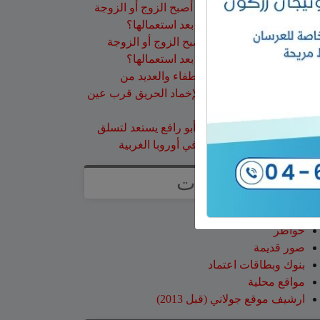
سلمان أبو عواد
على
هل أصبح الزوج أو الزوجة
مجرد سلعة نتخلص منها بعد استعمالها؟
طليع محمود
على
هل أصبح الزوج أو الزوجة
مجرد سلعة نتخلص منها بعد استعمالها؟
عبد الله
على
14 طاقم إطفاء والعديد من
طائرات إطفاء الحرائق لإخماد الحريق قرب عين
قنية – فيديو
حسن طربيه
على
هادي أبو رافع يستعد لتسلق
“مون بلان”.. أعلى قمة في أوروبا الغربية
صفحات
صفحة الاعراس
خواطر
صور قديمة
بنوك وبطاقات اعتماد
مواقع محلية
ارشيف موقع جولاني (قبل 2013)