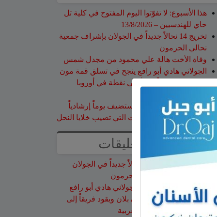
هذا الأسبوع: لا تفوّتوا اليوم المفتوح في كلية تل
حاي للهندسيين – 13/8/2026
تخريج 14 نحالاً جديداً في الجولان بإشراف جمعية
نحالي الحرمون
وفاة الأخت هالة علي محمود من مجدل شمس
الجولاني هادي أبو رافع ينجح في تسلق قمة مون
بلان ويقود فريقاً إلى أعلى نقطة في أوروبا
الغربية
جمعية نحالي الحرمون تستضيف يوماً إرشادياً
مهماً حول مكافحة الآفات التي تصيب خلايا النحل
أحدث التعليقات
عزات
على
تخريج 14 نحالاً جديداً في الجولان
بإشراف جمعية نحالي الحرمون
عقاب ابو شاهين
على
الجولاني هادي أبو رافع
ينجح في تسلق قمة مون بلان ويقود فريقاً إلى
أعلى نقطة في أوروبا الغربية