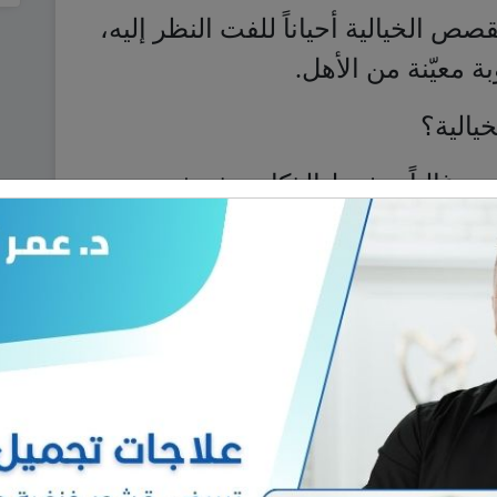
صص الخيالية أحياناً للفت النظر إليه،
ة معيّنة من الأهل.
يالية؟
، غالباً، مفرط الذكاء، وذو شعور
 يخشى حدوثه، ولا يمكنه الإفصاح
 والمحادثة مع الطفل ومعرفة أعماقه،
جرى تلك القصص المفعمة بالكذب لدى
بهم لمساعدتهم على تخطّي تلك
 استيعاب ما يجري حوله من ظروف
)، وعلى الأهل أن يتعاونوا لتبديل
شكل ضغطاً نفسياً شديداً عليه.