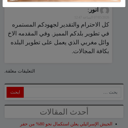
انور
:
07/05/2026 الساعة 12:47
كل الاحترام والتقدير لجهودكم المستمره
في تطوير بلدكم المميز. وفي المقدمه الاخ
وائل مغربي الذي يعمل على تطوير البلده
بكافة المجالات.
التعليقات مغلقة.
ابحث
أحدث المقالات
الجيش الإسرائيلي يعلن استكمال نحو 80% من حفر