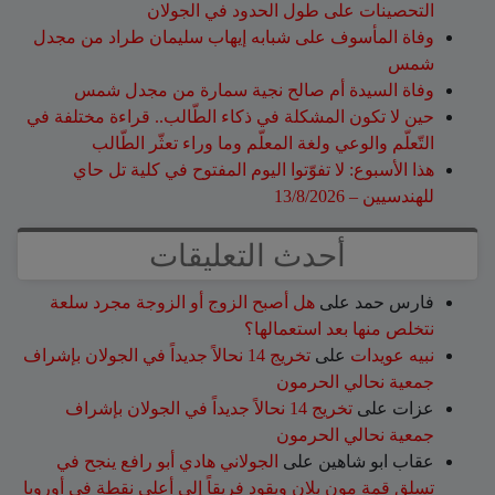
التحصينات على طول الحدود في الجولان
وفاة المأسوف على شبابه إيهاب سليمان طراد من مجدل
شمس
وفاة السيدة أم صالح نجية سمارة من مجدل شمس
حين لا تكون المشكلة في ذكاء الطّالب.. قراءة مختلفة في
التّعلّم والوعي ولغة المعلّم وما وراء تعثّر الطّالب
هذا الأسبوع: لا تفوّتوا اليوم المفتوح في كلية تل حاي
للهندسيين – 13/8/2026
أحدث التعليقات
فارس حمد
على
هل أصبح الزوج أو الزوجة مجرد سلعة
نتخلص منها بعد استعمالها؟
نبيه عويدات
على
تخريج 14 نحالاً جديداً في الجولان بإشراف
جمعية نحالي الحرمون
عزات
على
تخريج 14 نحالاً جديداً في الجولان بإشراف
جمعية نحالي الحرمون
عقاب ابو شاهين
على
الجولاني هادي أبو رافع ينجح في
تسلق قمة مون بلان ويقود فريقاً إلى أعلى نقطة في أوروبا