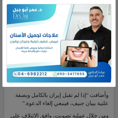
إيران الصريح والعلني لتطبيق بيان جنيف بما
فيه تأسيس هيئة حكم انتقالية بالاتفاق
المشترك (يكون) لها سلطات تنفيذية.”
وأضافت بساكي “هذا أمر لم تفعله إيران
بصفة علنية مطلقا، وهو ما أوضحنا لفترة
طويلة أنه ضروري.”
ومضت قائلة “كذلك نبقى قلقين بشدة إزاء
مساهمات إيران في الحملة الوحشية لنظام
الأسد ضد شعبه، وهو ما ساهم في نمو
التطرف وعدم الاستقرار في المنطقة.”
وأضافت “إذا لم تقبل إيران بالكامل وبصفة
علنية ببيان جنيف، فينبغي إلغاء الدعوة.”
ومن خلال عملية تصويت، وافق الائتلاف على