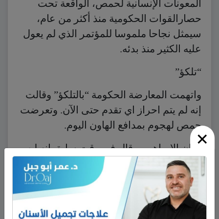
المعونات الإنسانية لحمص، الواقعة تحت
حصارالقوات الحكومية منذ أكثر من عام،
سيمثل نجاحا ملموسا للمؤتمر الذي لم يعول
عليه الكثير منذ بدئه.
“تلكؤ”
واتهمت المعارضة الحكومة “بالتلكؤ” وقالت
إنه لم يتم احراز اي تقدم حتى الآن. وتعرضت
حمص لهجوم بمدافع الهاون اليوم.
×
وكان الإبراهيمي قال في وقت سابق إنه لن
يتم نقاش أكثر الأمور الشائكة، وهو احتمال
تشكيل حكومة انتقالية، حتى يوم الاثنين على
الاقل.
وقال في ساعة متأخرة يوم السبت إن