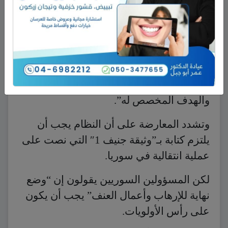
الجانبين سيحاولان أولا الاجتماع بشأن القضايا
الانسانية والتبادل المحتمل للسجناء، ووصفها
بأنها “أنصاف خطوات”.
وقالت بثينة شعبان مستشارة الرئيس بشار
الاسد “اعتقد ان هذا يقلل من اهمية المؤتمر
والهدف المخصص له”.
وتشدد المعارضة على أن النظام يجب أن
يلتزم كتابة بـ”وثيقة جنيف 1″ التي نصت على
عملية انتقالية في سوريا.
لكن المسؤولين السوريين يقولون إن “وضع
نهاية للإرهاب وأعمال العنف” يجب أن يكون
على رأس الأولويات.