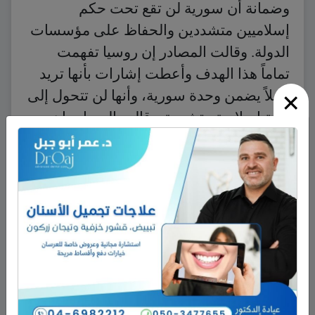
وضمانة أن سورية لن تقع تحت حكم
إسلاميين متشددين والحفاظ على مؤسسات
الدولة. وقالت المصادر إن روسيا تفهمت
تماماً هذا الهدف وأعطت إشارات بأنها تريد
×
بديلاً يضمن وحدة سورية، وأنها لن تتحول إلى
دولة إسلامية متشددة. وقالت المصادر إن
روسيا فهمت بوضوح أنه كلما طال الوضع
على ما هو في سورية طالما عززت التيارات
الإسلامية المتشددة الإرهابية وجودها في
البلد، وهذا ليس من مصلحة روسيا.
وفي واشنطن، أكد مسؤول أميركي لـ
«الحياة» أن واشنطن استأنفت بعد توقف
استمر شهراً ونصف شهر، إرسال
المساعدات إلى المعارضة المدنية وعبر