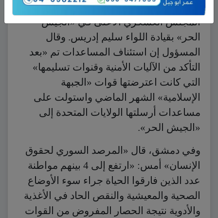
الحدود التركية – السورية بـ «تنسيق» مع
المجلس العسكري الأعلى في «الجيش
الحر» بقيادة اللواء سليم إدريس. وقال
المسؤول إن استئناف المساعدات تم «بعد
التأكد من الآليات الأمنية وقنوات تسليمها»
التي كانت اعترضتها قوات «الجبهة
الإسلامية» الشهر الماضي واستولت على
مساعدات أرسلتها الولايات المتحدة إلى
«الجيش الحر».
وفي دمشق، قال «المرصد السوري لحقوق
الإنسان» أمس: «ارتفع إلى 4 بينهم مواطنة
عدد الذين فارقوا الحياة جراء سوء الأوضاع
الصحية والمعيشية والنقص الحاد في الأغذية
والأدوية نتيجة الحصار المفروض من القوات