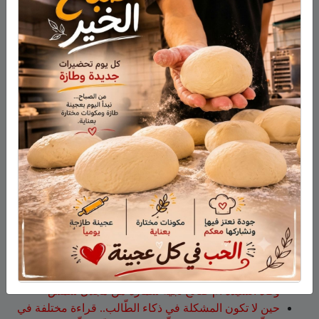
الطعام وعدم التخلي عن قيلولة ما بعد الظهر
إذا كانت متاحة.
نشر في
طب وصحة
ابحث
أحدث المقالات
الجيش الإسرائيلي يعلن استكمال نحو 80% من حفر
التحصينات على طول الحدود في الجولان
وفاة المأسوف على شبابه إيهاب سليمان طراد من مجدل
شمس
وفاة السيدة أم صالح نجية سمارة من مجدل شمس
حين لا تكون المشكلة في ذكاء الطّالب.. قراءة مختلفة في