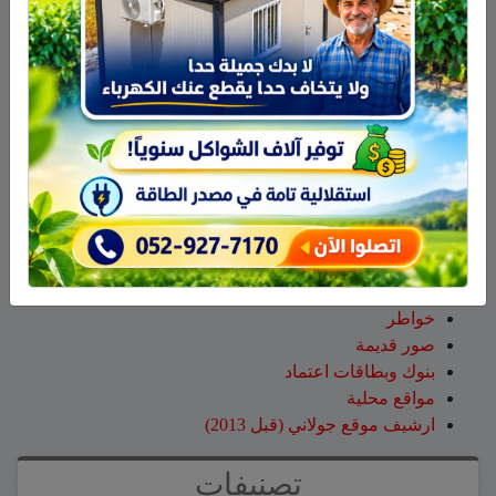
الحرائق لإخماد الحريق قرب عين قنية – فيديو
حسن طربيه
على
هادي أبو رافع يستعد لتسلق “مون بلان”..
أعلى قمة في أوروبا الغربية
صالح مرعي
على
هادي أبو رافع يستعد لتسلق “مون بلان”..
أعلى قمة في أوروبا الغربية
زيد
على
هادي أبو رافع يستعد لتسلق “مون بلان”.. أعلى
قمة في أوروبا الغربية
صفحات
صفحة الاعراس
خواطر
صور قديمة
بنوك وبطاقات اعتماد
مواقع محلية
ارشيف موقع جولاني (قبل 2013)
تصنيفات