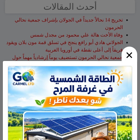
أحدث المقالات
تخريج 14 نحالاً جديداً في الجولان بإشراف جمعية نحالي
الحرمون
وفاة الأخت هالة علي محمود من مجدل شمس
الجولاني هادي أبو رافع ينجح في تسلق قمة مون بلان ويقود
×
فريقاً إلى أعلى نقطة في أوروبا الغربية
جمعية نحالي الحرمون تستضيف يوماً إرشادياً مهماً حول
مكافحة الآفات التي تصيب خلايا النحل
هل أصبح الزوج أو الزوجة مجرد سلعة نتخلص منها بعد
استعمالها؟
أحدث التعليقات
سلمان أبو عواد
على
هل أصبح الزوج أو الزوجة مجرد سلعة
نتخلص منها بعد استعمالها؟
طليع محمود
على
هل أصبح الزوج أو الزوجة مجرد سلعة
نتخلص منها بعد استعمالها؟
عبد الله
على
14 طاقم إطفاء والعديد من طائرات إطفاء