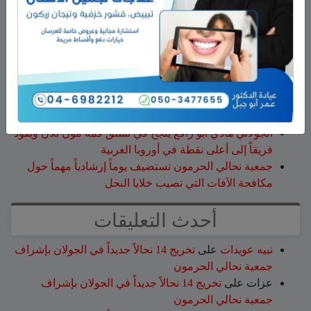
أحدث المقالات
هذا الأسبوع: لا تفوّتوا اليوم المفتوح في كلية تل حاي
للهندسيين – 13/8/2026
تخريج 14 نحالاً جديداً في الجولان بإشراف جمعية نحالي
الحرمون
وفاة الأخت هالة علي محمود من مجدل شمس
الجولاني هادي أبو رافع ينجح في تسلق قمة مون بلان ويقود
فريقاً إلى أعلى نقطة في أوروبا الغربية
جمعية نحالي الحرمون تستضيف يوماً إرشادياً مهماً حول
مكافحة الآفات التي تصيب خلايا النحل
أحدث التعليقات
نبيه عويدات
على
تخريج 14 نحالاً جديداً في الجولان بإشراف
جمعية نحالي الحرمون
عزات
على
تخريج 14 نحالاً جديداً في الجولان بإشراف
جمعية نحالي الحرمون