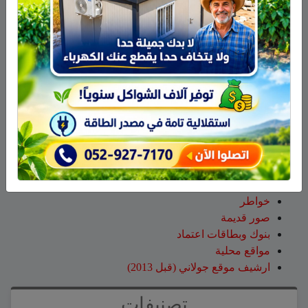
عبد الله
على
14 طاقم إطفاء والعديد من طائرات إطفاء
الحرائق لإخماد الحريق قرب عين قنية – فيديو
حسن طربيه
على
هادي أبو رافع يستعد لتسلق “مون بلان”..
أعلى قمة في أوروبا الغربية
صالح مرعي
على
هادي أبو رافع يستعد لتسلق “مون بلان”..
أعلى قمة في أوروبا الغربية
زيد
على
هادي أبو رافع يستعد لتسلق “مون بلان”.. أعلى
قمة في أوروبا الغربية
صفحات
صفحة الاعراس
خواطر
صور قديمة
بنوك وبطاقات اعتماد
مواقع محلية
ارشيف موقع جولاني (قبل 2013)
تصنيفات