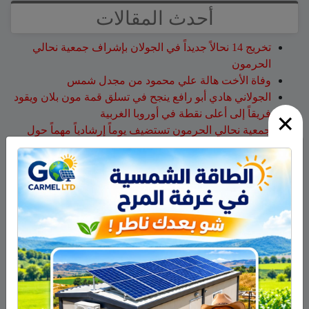
أحدث المقالات
تخريج 14 نحالاً جديداً في الجولان بإشراف جمعية نحالي
الحرمون
وفاة الأخت هالة علي محمود من مجدل شمس
الجولاني هادي أبو رافع ينجح في تسلق قمة مون بلان ويقود
×
فريقاً إلى أعلى نقطة في أوروبا الغربية
جمعية نحالي الحرمون تستضيف يوماً إرشادياً مهماً حول
مكافحة الآفات التي تصيب خلايا النحل
هل أصبح الزوج أو الزوجة مجرد سلعة نتخلص منها بعد
استعمالها؟
أحدث التعليقات
سلمان أبو عواد
على
هل أصبح الزوج أو الزوجة مجرد سلعة
نتخلص منها بعد استعمالها؟
طليع محمود
على
هل أصبح الزوج أو الزوجة مجرد سلعة
نتخلص منها بعد استعمالها؟