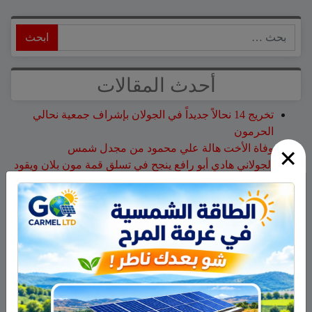
ابحث
أحدث المقالات
تخريج 14 نحالاً جديداً في الجولان بإشراف جمعية نحالي
الحرمون
×
وفاة الأخت هالة علي محمود من مجدل شمس
الجولاني هادي أبو رافع ينجح في تسلق قمة مون بلان ويقود
فريقاً إلى أعلى نقطة في أوروبا الغربية
جمعية نحالي الحرمون تستضيف يوماً إرشادياً مهماً حول
مكافحة الآفات التي تصيب خلايا النحل
هل أصبح الزوج أو الزوجة مجرد سلعة نتخلص منها بعد
استعمالها؟
أحدث التعليقات