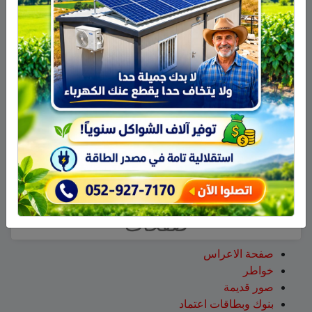
سلمان أبو عواد
على
هل أصبح الزوج أو الزوجة مجرد سلعة
نتخلص منها بعد استعمالها؟
طليع محمود
على
هل أصبح الزوج أو الزوجة مجرد سلعة
نتخلص منها بعد استعمالها؟
عبد الله
على
14 طاقم إطفاء والعديد من طائرات إطفاء
الحرائق لإخماد الحريق قرب عين قنية – فيديو
حسن طربيه
على
هادي أبو رافع يستعد لتسلق “مون بلان”..
أعلى قمة في أوروبا الغربية
صالح مرعي
على
هادي أبو رافع يستعد لتسلق “مون بلان”..
أعلى قمة في أوروبا الغربية
زيد
على
هادي أبو رافع يستعد لتسلق “مون بلان”.. أعلى
قمة في أوروبا الغربية
صفحات
صفحة الاعراس
خواطر
صور قديمة
بنوك وبطاقات اعتماد