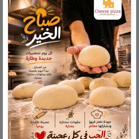
الجيش الإسرائيلي يعلن استكمال نحو 80% من حفر
التحصينات على طول الحدود في الجولان
وفاة المأسوف على شبابه إيهاب سليمان طراد من مجدل
شمس
وفاة السيدة أم صالح نجية سمارة من مجدل شمس
حين لا تكون المشكلة في ذكاء الطّالب.. قراءة مختلفة في
التّعلّم والوعي ولغة المعلّم وما وراء تعثّر الطّالب
هذا الأسبوع: لا تفوّتوا اليوم المفتوح في كلية تل حاي
للهندسيين – 13/8/2026
أحدث التعليقات
فارس حمد
على
هل أصبح الزوج أو الزوجة مجرد سلعة
نتخلص منها بعد استعمالها؟
نبيه عويدات
على
تخريج 14 نحالاً جديداً في الجولان بإشراف
جمعية نحالي الحرمون
عزات
على
تخريج 14 نحالاً جديداً في الجولان بإشراف
جمعية نحالي الحرمون