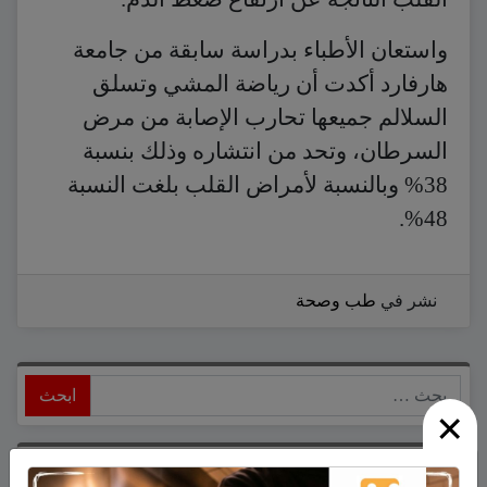
واستعان الأطباء بدراسة سابقة من جامعة
هارفارد أكدت أن رياضة المشي وتسلق
السلالم جميعها تحارب الإصابة من مرض
السرطان، وتحد من انتشاره وذلك بنسبة
38% وبالنسبة لأمراض القلب بلغت النسبة
48%.
نشر في
طب وصحة
ابحث
×
أحدث المقالات