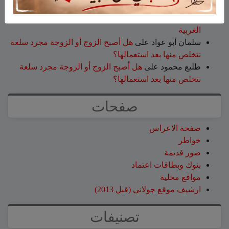
عقاب ابو شاهين
على
الجولاني هادي أبو رافع ينجح في
تسلق قمة مون بلان ويقود فريقاً إلى أعلى نقطة في أوروبا
الغربية
سلمان أبو عواد
على
هل أصبح الزوج أو الزوجة مجرد سلعة
نتخلص منها بعد استعمالها؟
طليع محمود
على
هل أصبح الزوج أو الزوجة مجرد سلعة
نتخلص منها بعد استعمالها؟
صفحات
صفحة الاعراس
خواطر
صور قديمة
بنوك وبطاقات اعتماد
مواقع محلية
ارشيف موقع جولاني (قبل 2013)
تصنيفات