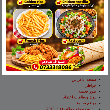
جمعية نحالي الحرمون
عقاب ابو شاهين
على
الجولاني هادي أبو رافع ينجح في
تسلق قمة مون بلان ويقود فريقاً إلى أعلى نقطة في أوروبا
الغربية
سلمان أبو عواد
على
هل أصبح الزوج أو الزوجة مجرد سلعة
نتخلص منها بعد استعمالها؟
طليع محمود
على
هل أصبح الزوج أو الزوجة مجرد سلعة
نتخلص منها بعد استعمالها؟
عبد الله
على
14 طاقم إطفاء والعديد من طائرات إطفاء
الحرائق لإخماد الحريق قرب عين قنية – فيديو
صفحات
صفحة الاعراس
خواطر
صور قديمة
بنوك وبطاقات اعتماد
مواقع محلية
ارشيف موقع جولاني (قبل 2013)