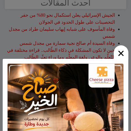
أحدث المقالات
الجيش الإسرائيلي يعلن استكمال نحو 80% من حفر
التحصينات على طول الحدود في الجولان
وفاة المأسوف على شبابه إيهاب سليمان طراد من مجدل
شمس
وفاة السيدة أم صالح نجية سمارة من مجدل شمس
×
حين لا تكون المشكلة في ذكاء الطّالب.. قراءة مختلفة في
التّعلّم والوعي ولغة المعلّم وما وراء تعثّر الطّالب
هذا الأسبوع: لا تفوّتوا اليوم المفتوح في كلية تل حاي
للهندسيين – 13/8/2026
أحدث التعليقات
فارس حمد
على
هل أصبح الزوج أو الزوجة مجرد سلعة
نتخلص منها بعد استعمالها؟
نبيه عويدات
على
تخريج 14 نحالاً جديداً في الجولان بإشراف
جمعية نحالي الحرمون
عزات
على
تخريج 14 نحالاً جديداً في الجولان بإشراف