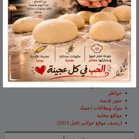
جمعية نحالي الحرمون
عقاب ابو شاهين
على
الجولاني هادي أبو رافع ينجح في
تسلق قمة مون بلان ويقود فريقاً إلى أعلى نقطة في أوروبا
الغربية
سلمان أبو عواد
على
هل أصبح الزوج أو الزوجة مجرد سلعة
نتخلص منها بعد استعمالها؟
طليع محمود
على
هل أصبح الزوج أو الزوجة مجرد سلعة
نتخلص منها بعد استعمالها؟
صفحات
صفحة الاعراس
خواطر
صور قديمة
بنوك وبطاقات اعتماد
مواقع محلية
ارشيف موقع جولاني (قبل 2013)