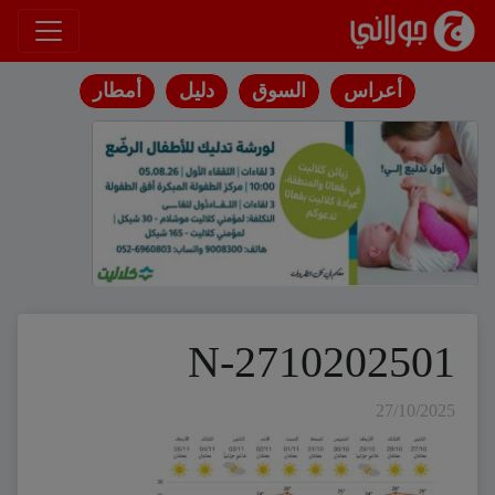
انتقل إلى المحتوى
أعراس
السوق
دليل
أمطار
N-2710202501
27/10/2025