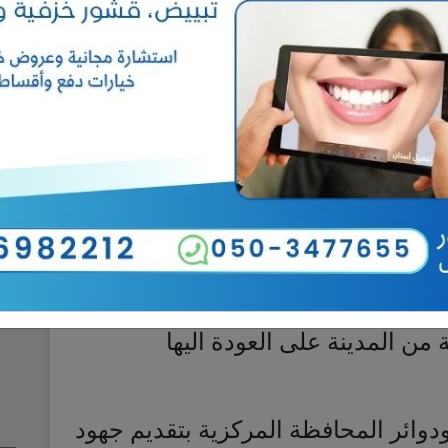
لى نسخة منه دعوة كافة منتسبي
لية) “لممارسة واجباتهم في حماية
ة”.
ائر الرسمية الى الدوام في دوائرهم
يوم الاربعاء 8 / 1/ 2014 .
 العشائر في الفلوجة شكل في وقت
 لإدارة شؤون الفلوجة تقوم مقام
 من المدينة على العودة اليها
ودوائر المحافظة المركزية بتقديم جهود