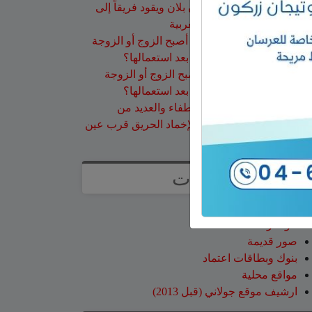
ينجح في تسلق قمة مون بلان ويقود فريقاً إلى
أعلى نقطة في أوروبا الغربية
سلمان أبو عواد
على
هل أصبح الزوج أو الزوجة
مجرد سلعة نتخلص منها بعد استعمالها؟
طليع محمود
على
هل أصبح الزوج أو الزوجة
مجرد سلعة نتخلص منها بعد استعمالها؟
عبد الله
على
14 طاقم إطفاء والعديد من
طائرات إطفاء الحرائق لإخماد الحريق قرب عين
قنية – فيديو
صفحات
صفحة الاعراس
خواطر
صور قديمة
بنوك وبطاقات اعتماد
مواقع محلية
ارشيف موقع جولاني (قبل 2013)