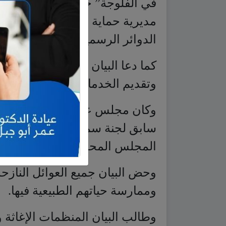
في الفلوجة” حصلت بي بي سي ع
مديرية حماية المنشآت (شرطة مح
الدوائر الرسمية والمنشآت الحيوي
كما دعا البيان موظفي جميع الدو
وتقديم الخدمات لأبناء المدينة اعتبارا من 
وكان مجلس علماء الدين وشيوخ
سابق لجنة سماها اللجنة المدنية
المجلس المحلي لقضاء الفلوجة.
وحض البيان جميع العوائل النازحة
وممارسة حياتهم الطبيعية فيها.
وطالب البيان المنظمات الإغاثة 