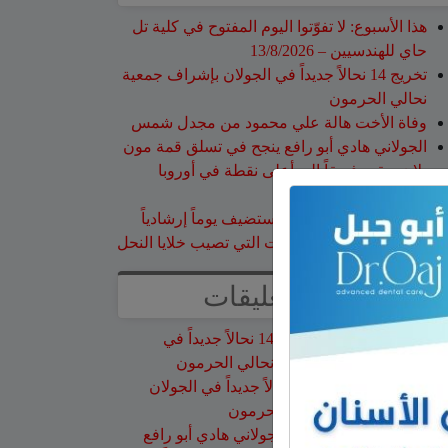
هذا الأسبوع: لا تفوّتوا اليوم المفتوح في كلية تل
حاي للهندسيين – 13/8/2026
تخريج 14 نحالاً جديداً في الجولان بإشراف جمعية
نحالي الحرمون
وفاة الأخت هالة علي محمود من مجدل شمس
الجولاني هادي أبو رافع ينجح في تسلق قمة مون
بلان ويقود فريقاً إلى أعلى نقطة في أوروبا
الغربية
جمعية نحالي الحرمون تستضيف يوماً إرشادياً
مهماً حول مكافحة الآفات التي تصيب خلايا النحل
أحدث التعليقات
نبيه عويدات
على
تخريج 14 نحالاً جديداً في
الجولان بإشراف جمعية نحالي الحرمون
عزات
على
تخريج 14 نحالاً جديداً في الجولان
بإشراف جمعية نحالي الحرمون
عقاب ابو شاهين
على
الجولاني هادي أبو رافع