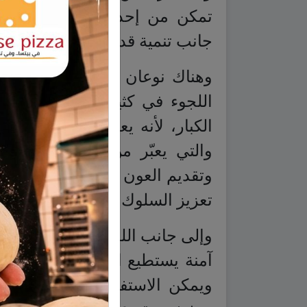
تمكن من إحداث تغييرات إيجاب
جانب تنمية قدراته العقلية.
وهناك نوعان من اللعب العلاجي
اللجوء في كثير من الأحيان إل
الكبار، لأنه يعطي الطفل الحرية 
والتي يعبّر من خلالها عن مشا
وتقديم العون له لمعالجة الاضطراب
تعزيز السلوك المناسب لديه.
وإلى جانب اللعب الحر هناك اللع
آمنة يستطيع الطفل فيها أن يع
ويمكن الاستفادة من هذا النوع