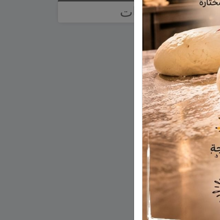
تصنيفات
آراء
أخبار وتقارير
إعلانات
اخبار
اخبار عالمية
اخبار وتقارير
اقتصاد
الجولان
تعليم ومدارس
ثقافة
ثقافة أدب وفن
حالة الطقس
رياضة
رياضة عالمية
زراعة
سياحة