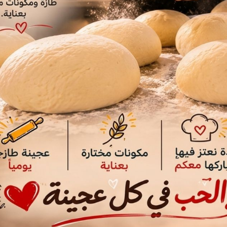
 له يديره معالج مختص يقوم بتحديد
لتي تتناسب مع عمر الطفل والمشكلة
في جو من العطف والتقبل والتفهم وطول
ركة المختص وحتى الأهل أنفسهم في
طفل من كثب وإيضاحها له حتى يدرك
قيق الذات وفي اتخاذ القرارات.
رائعة لتواصل الطفل مع الآخرين، ما
 وتهدئة قلقه من خلال إكسابه جرعة
ام بأعمال كان يخشاها.
اجون إلى اللعب العلاجي؟ إن جميع