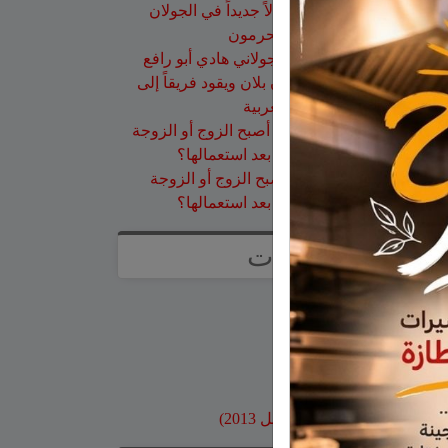
عزات
على
تخريج 14 نحالاً جديداً في الجولان
بإشراف جمعية نحالي الحرمون
عقاب ابو شاهين
على
الجولاني هادي أبو رافع
ينجح في تسلق قمة مون بلان ويقود فريقاً إلى
أعلى نقطة في أوروبا الغربية
سلمان أبو عواد
على
هل أصبح الزوج أو الزوجة
مجرد سلعة نتخلص منها بعد استعمالها؟
طليع محمود
على
هل أصبح الزوج أو الزوجة
مجرد سلعة نتخلص منها بعد استعمالها؟
صفحات
صفحة الاعراس
خواطر
صور قديمة
بنوك وبطاقات اعتماد
مواقع محلية
ارشيف موقع جولاني (قبل 2013)