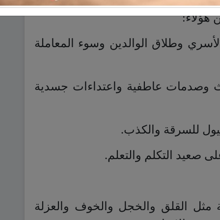
ت نفسية واجتماعية ومخاوف مرضية
 هؤلاء:
الأسري وطلاق الوالدين وسوء المعاملة
ث وصدمات عاطفية واعتداءات جسدية
يول للسرقة والكذب.
 صعيد التكلم والتعلم.
ة مثل القلق والخجل والخوف والعزلة