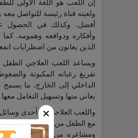
إن اللعب هو اللغة الأولى للطف
ولعبته قناة رئيسة للتواصل معه و
أفضل، وكذلك في الحصول عل
وأفكاره ودوافعه وهمومه. كما يعد
الذين يعانون من اضطرابات انفع
ويساعد اللعب العلاجي الطفل ف
تفريغ رغباته المكبوتة والضغو
الداخلي إلى الخارج، ما يسمح
يعاني منها وتسهيل التعامل معها و
×
واللعب العلاجي هو أحدى وسائل 
مع الطفل من أجل تنمية مهاراته
ومشاعره من أجل تحقيق غايات