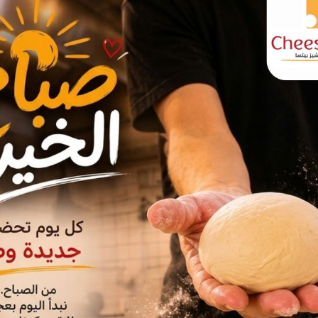
ية تتعلق بسلوك الطفل وأفكاره إلى
: اللعب الحر واللعب الإرشادي. ويتم
ى اللعب الحر، أي من دون توجيه من
الكاملة في اختيار اللعبة التي يريدها
عره الإيجابية من أجل تعديل سلوكه
ات الانفعالية التي يشكو منها وبالتالي
ب الإرشادي الذي يقوم على تكوين بيئة
بّر عن نفسه بطريقة تتناسب مع عمره.
 من اللعب في تحقيق أهداف تعليمية