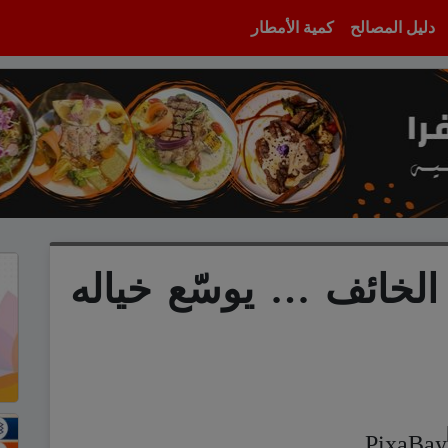
دليل المصالح
كمية الأمطار
الخائف … يوسّع خياله