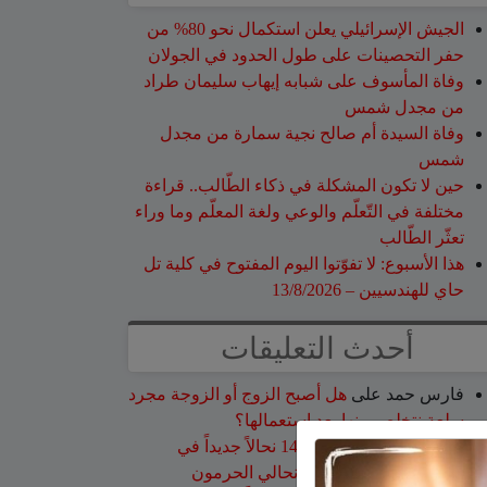
الجيش الإسرائيلي يعلن استكمال نحو 80% من
حفر التحصينات على طول الحدود في الجولان
وفاة المأسوف على شبابه إيهاب سليمان طراد
من مجدل شمس
وفاة السيدة أم صالح نجية سمارة من مجدل
شمس
حين لا تكون المشكلة في ذكاء الطّالب.. قراءة
مختلفة في التّعلّم والوعي ولغة المعلّم وما وراء
تعثّر الطّالب
هذا الأسبوع: لا تفوّتوا اليوم المفتوح في كلية تل
حاي للهندسيين – 13/8/2026
أحدث التعليقات
فارس حمد
على
هل أصبح الزوج أو الزوجة مجرد
سلعة نتخلص منها بعد استعمالها؟
نبيه عويدات
على
تخريج 14 نحالاً جديداً في
الجولان بإشراف جمعية نحالي الحرمون