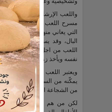
وتشخيصية وعلاجية.
واللعب الإرشادي هو لعب مخطّط
مسرح اللعب واختيار الألعاب ا
التي يعاني منها، ويتم كل هذا 
البال، وقد يستدعي الأمر مشا
اللعب من اجل قراءة مشاعر ال
نفسه ويأخذ زمام المبادرة في تح
ويعتبر اللعب الإرشادي وسيلة 
يمكّنه من السيطرة على مشاعره
من الشجاعة التي تدفعه إلى القي
لكن من هم الأطفال الذين يحت