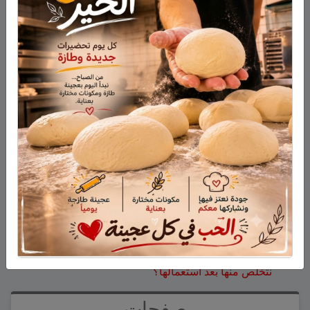
للهندسيين – 13/8/2026
أحدث التعليقات
فارس حمد
على
هل أصبح الزوج أو الزوجة مجرد سلعة
نتخلص منها بعد استعمالها؟
نبيه عويدات
على
تخريج 14 نحالاً جديداً في الجولان بإشراف
جمعية نحالي الحرمون
عزات
على
تخريج 14 نحالاً جديداً في الجولان بإشراف
جمعية نحالي الحرمون
عقاب ابو شاهين
على
الجولاني هادي أبو رافع ينجح في
تسلق قمة مون بلان ويقود فريقاً إلى أعلى نقطة في أوروبا
الغربية
سلمان أبو عواد
على
هل أصبح الزوج أو الزوجة مجرد سلعة
نتخلص منها بعد استعمالها؟
طليع محمود
على
هل أصبح الزوج أو الزوجة مجرد سلعة
نتخلص منها بعد استعمالها؟
صفحات