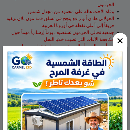
الحرمون
وفاة الأخت هالة علي محمود من مجدل شمس
الجولاني هادي أبو رافع ينجح في تسلق قمة مون بلان ويقود
فريقاً إلى أعلى نقطة في أوروبا الغربية
جمعية نحالي الحرمون تستضيف يوماً إرشادياً مهماً حول
×
مكافحة الآفات التي تصيب خلايا النحل
هل أصبح الزوج أو الزوجة مجرد سلعة نتخلص منها بعد
استعمالها؟
أحدث التعليقات
سلمان أبو عواد
على
هل أصبح الزوج أو الزوجة مجرد سلعة
نتخلص منها بعد استعمالها؟
طليع محمود
على
هل أصبح الزوج أو الزوجة مجرد سلعة
نتخلص منها بعد استعمالها؟
عبد الله
على
14 طاقم إطفاء والعديد من طائرات إطفاء
الحرائق لإخماد الحريق قرب عين قنية – فيديو
حسن طربيه
على
هادي أبو رافع يستعد لتسلق “مون بلان”..
أعلى قمة في أوروبا الغربية