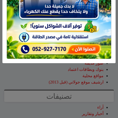
صالح مرعي
على
هادي أبو رافع يستعد لتسلق “مون بلان”..
أعلى قمة في أوروبا الغربية
زيد
على
هادي أبو رافع يستعد لتسلق “مون بلان”.. أعلى
قمة في أوروبا الغربية
صفحات
صفحة الاعراس
خواطر
صور قديمة
بنوك وبطاقات اعتماد
مواقع محلية
ارشيف موقع جولاني (قبل 2013)
تصنيفات
آراء
أخبار وتقارير