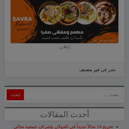
إعلان
نشر في
غير مصنف
ابحث
أحدث المقالات
تخريج 14 نحالاً جديداً في الجولان بإشراف جمعية نحالي