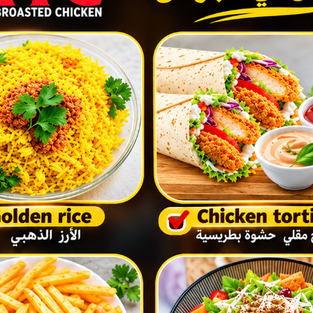
 الصباح، بخلاف ما عهدناه في
هد صباح أيام السبت بصورة خاصة
ن إلى منتجع جبل الشيخ الشتوي، والذي
لوصول إليه.
ي والمطاعم، قالوا أنهم لا يذكرون
توي، ولكنهم يوضحون أنهم كانوا
ت مؤخراً في معظم مناطق إسرائيل.