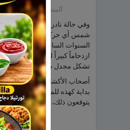
شمس أي حركة سياحية في ساعات
السنوات السابقة، حيث كانت تش
ازدحاماً كبيراً للسياح المتوجهي
تشكل مجدل شمس معبراً وحيداً ل
أصحاب الأكشاك السياحية والمقاه
بداية كهذه للموسم السياحي الش
يتوقعون ذلك، لأن الثلوج تساقط