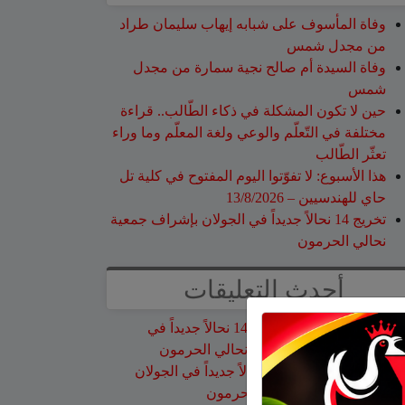
وفاة المأسوف على شبابه إيهاب سليمان طراد
من مجدل شمس
وفاة السيدة أم صالح نجية سمارة من مجدل
شمس
حين لا تكون المشكلة في ذكاء الطّالب.. قراءة
مختلفة في التّعلّم والوعي ولغة المعلّم وما وراء
تعثّر الطّالب
هذا الأسبوع: لا تفوّتوا اليوم المفتوح في كلية تل
حاي للهندسيين – 13/8/2026
تخريج 14 نحالاً جديداً في الجولان بإشراف جمعية
نحالي الحرمون
أحدث التعليقات
نبيه عويدات
على
تخريج 14 نحالاً جديداً في
الجولان بإشراف جمعية نحالي الحرمون
عزات
على
تخريج 14 نحالاً جديداً في الجولان
بإشراف جمعية نحالي الحرمون