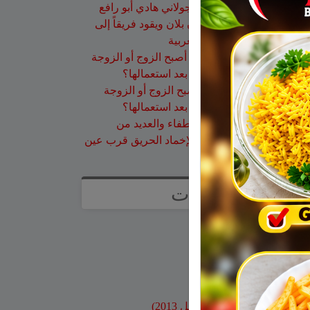
عقاب ابو شاهين
على
الجولاني هادي أبو رافع
ينجح في تسلق قمة مون بلان ويقود فريقاً إلى
أعلى نقطة في أوروبا الغربية
سلمان أبو عواد
على
هل أصبح الزوج أو الزوجة
مجرد سلعة نتخلص منها بعد استعمالها؟
طليع محمود
على
هل أصبح الزوج أو الزوجة
مجرد سلعة نتخلص منها بعد استعمالها؟
عبد الله
على
14 طاقم إطفاء والعديد من
طائرات إطفاء الحرائق لإخماد الحريق قرب عين
قنية – فيديو
صفحات
صفحة الاعراس
خواطر
صور قديمة
بنوك وبطاقات اعتماد
مواقع محلية
ارشيف موقع جولاني (قبل 2013)