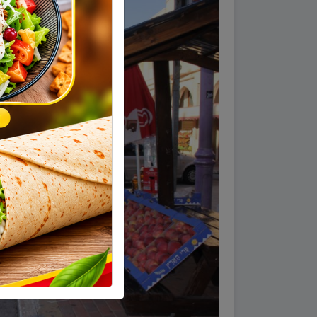
شادي (صاحب كشك سياحي): الحرك