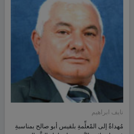
نايف ابراهيم
مُهداةٌ إلى المْعلِّمةِ بلقيس أبو صالح بمناسبةِ