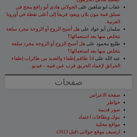
عقاب ابو شاهين
على
الجولاني هادي أبو رافع ينجح في
تسلق قمة مون بلان ويقود فريقاً إلى أعلى نقطة في أوروبا
الغربية
سلمان أبو عواد
على
هل أصبح الزوج أو الزوجة مجرد سلعة
نتخلص منها بعد استعمالها؟
طليع محمود
على
هل أصبح الزوج أو الزوجة مجرد سلعة
نتخلص منها بعد استعمالها؟
عبد الله
على
14 طاقم إطفاء والعديد من طائرات إطفاء
الحرائق لإخماد الحريق قرب عين قنية – فيديو
صفحات
صفحة الاعراس
خواطر
صور قديمة
بنوك وبطاقات اعتماد
مواقع محلية
ارشيف موقع جولاني (قبل 2013)