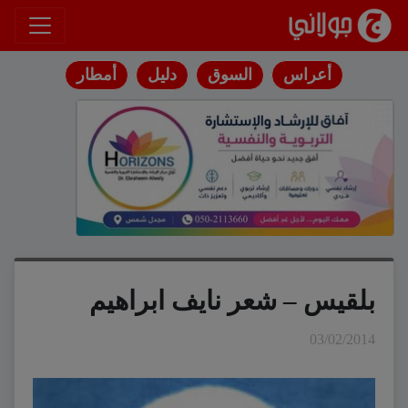
انتقل إلى المحتوى
أعراس
السوق
دليل
أمطار
بلقيس – شعر نايف ابراهيم
03/02/2014