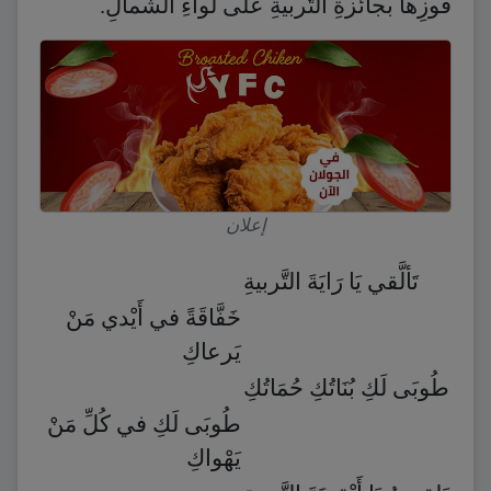
فوزِها بجائزةِ التَّربيةِ على لواءِ الشَّمالِ.
إعلان
تَألَّقي يَا رَايَةَ التَّربيةِ
خَفَّاقَةً في أَيْدي مَنْ
يَرعاكِ
طُوبَى لَكِ بُنَاتُكِ حُمَاتُكِ
طُوبَى لَكِ في كُلِّ مَنْ
يَهْواكِ