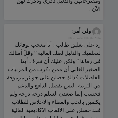
ومقترحاتهن والدليل ذكري وذكرك لهن
الآن .
ولي أمر
:
07/02/2014 الساعة 08:57
رد على تعليق طالب : أنا معجب بوفائك
لمعلميك والدليل لغتك العالية ” وقلّ أمثالك
في زماننا ” ولكن عليك أن تعرف أيها
الصغير الغالي أن ممن ذكرت من المربيات
الفاضلات كذلك حصلن على جوائز مرموقة
في التربية , ليس بفضل الدافع والدعم
فحسب إنما صعدن السلم درجة درجة ولم
يكتفين بالحب والعطاء والاخلاص للطلاب
فقد حصلن على الالقاب الاكاديمية العالية