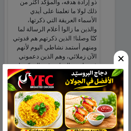
ذو إرادة هدفه، والمؤكد أكثر من
ذلك لولا ما تعلمنا على أيدي
الأسماء العريقة التي ذكرتها،
والذين ما زالوا أعلام الرسالة لما
كنّا وصلنا! الذين ذكرتهم هم قدوتي
ومنهم أستمد نشاطي اليوم لأنهم
×
الآن زملائي، وهم الذين دعموني
في طريق النجاح وقت الشدّة . لهم
جزيل الشكر والعرفان لأنهم أمهاتنا
وآبائنا في التربية كانوا وما زالوا
أعلام ترفرف فوق مدارس مجدل
شمس .