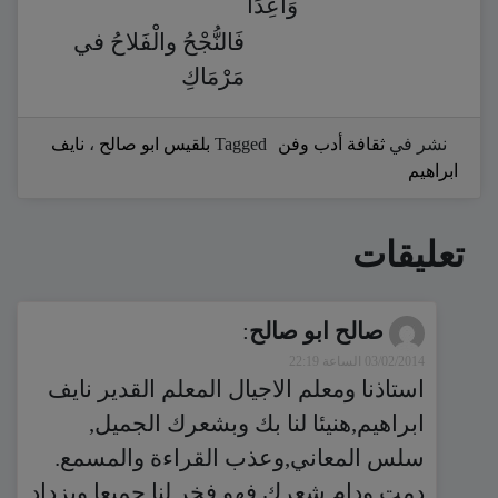
وَاعِدًا
فَالنُّجْحُ والْفَلاحُ في
مَرْمَاكِ
نشر في
ثقافة أدب وفن
Tagged
بلقيس ابو صالح
،
نايف
ابراهيم
تعليقات
صالح ابو صالح
:
03/02/2014 الساعة 22:19
استاذنا ومعلم الاجيال المعلم القدير نايف
ابراهيم,هنيئا لنا بك وبشعرك الجميل,
سلس المعاني,وعذب القراءة والمسمع.
دمت ودام شعرك فهو فخر لنا جميعا ويزداد