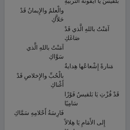
بَلقيسُ يَا أَيْقونَةَ التَّربيةِ
والْعلمُ والإِيمانُ قَدْ
حَلاَّكِ
آمَنْتُ باللهِ الَّذي قَدْ
صَاغَكِ
آمَنْتُ باللهِ الَّذي
سَوَّاكِ
مَنارةً إِشْعاعُها هِدايةٌ
بالْحُبِّ والإِخلاصِ قَدْ
أَغْناكِ
قَدْ فُزْتِ يَا بَلقيسُ فَوْزًا
سَامِيًا
فَارِسَةُ أَحْلامِهِ سَمَّاكِ
إِلى الأَمَامِ يَا هِلالاً