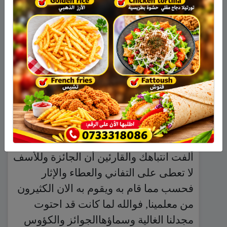
زميل الاستاذ نايف
:
06/02/2014 الساعة 15:55
أيها الطالب الغالي النجيب , نحن المعلمون
جائزتنا هو ما قام به زميلنا واستاذنا نايف
تجاه المعلمة الفائزة وما قمت به أنت من
إخلاص ووفاء لمربي الاجيال المذكورين
الذين أدوا الرسالة ورفعوا رايات العلم
والنور أمامك وأمامنا ومثلهم الكثيرون
الكثيرون, واذا ذكرنا قسم سننسى اعلام
وأعلام . وهنا أيها الوفي المخلص لا بدّ وأن
ألفت انتباهك والقارئين أن الجائزة وللأسف
لا تعطى على التفاني والعطاء والإثار
فحسب مما قام به ويقوم به الان الكثيرون
من معلمينا, فوالله لما كانت قد احتوت
مجدلنا الغالية وسماؤهاالجوائز والكؤوس