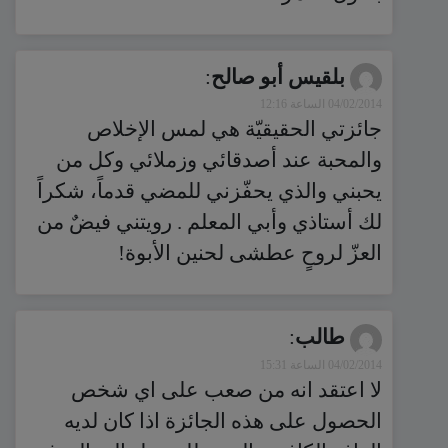
بلقيس أبو صالح
:
04/02/2014 الساعة 12:16
جائزتي الحقيقيّة هي لمس الإخلاص
والمحبة عند أصدقائي وزملائي وكل من
يحبني والذي يحفّزني للمضي قدماً، شكراً
لك أستاذي وأبي المعلم . رويتني فيضٌ من
العزّ لروحٍ عطشى لحنين الأبوة!
طالب
:
04/02/2014 الساعة 15:31
لا اعتقد انه من صعب على اي شخص
الحصول على هذه الجائزة اذا كان لديه