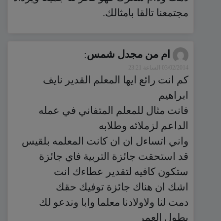
مجتمعنا تالقا بامثالك.
ام من مجدل شمس
:
03/02/2014 الساعة 23:21
كم انت رائع ايها المعلم القدير نايف
ابراهيم
فانت مثال للمعلم المتفاني في عمله
الداعم لزملائه وطلابه
واني اتساءل ان ان كانت المعلمه بلقيس
قد استحقت جائزة التربية فاي جائزة
ستكون كافيه لتقدير عطاءك انت
اشك ان هناك جائزة توفيك حقك
دمت لنا ولاولادنا معلما وابا وندعو لك
بطول العمر