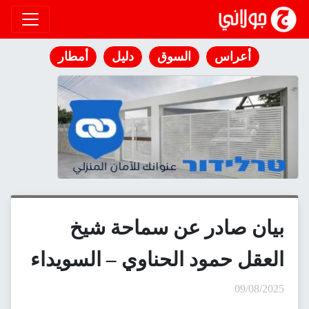
انتقل إلى المحتوى
أعراس
السوق
دليل
أمطار
بيان صادر عن سماحة شيخ
العقل حمود الحناوي – السويداء
09/08/2025