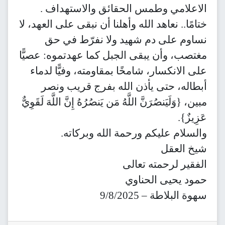
الاعلامي وطمس الحقائق والاستهداف .
ختامًا.. نعاهد الله وأهلنا أن نبقى على العهد، لا
نساوم على دم شهيد ولا نفرّط في حق
مغتصب، وأن يبقى الجبل كما عهدتموه: عصيًّا
على الانكسار، شامخًا بمقاومته، وفيًّا لدماء
أبطاله، حتى يأذن الله بفرج قريب ونصر
مبين، {وَلَيَنصُرَنَّ اللَّهُ مَن يَنصُرُهُ إِنَّ اللَّهَ لَقَوِيٌّ
عَزِيزٌ}.
والسلام عليكم ورحمة الله وبركاته.
شيخ العقل
الفقير لرحمته تعالى
حمود يحيى الحناوي
سهوة البلاطة – 9/8/2025