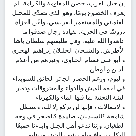
إن جبل العرب، حصن المقاومة والكرامة، لم
يعرف الخضوع يومًا، وهو الذي تصدّى للمحتل
العثماني والمستعمر الفرنسي، ولقّن الغزاة
دروسًا في الحرية، بقيادة رجال صدقوا ما
عاهدوا الله عليه، وفي طليعتهم سلطان باشا
الأطرش، والشيخان الجليلان إبراهيم الهجري
و أبو علي قسام الحناوي، وغيرهم من أعلام
الدين والوطن.
واليوم، ورغم الحصار الجائر الخانق للسويداء
في لقمة العيش والدواء والمحروقات ودمار
البنية التحتية بما فيها الماء والكهرباء
والاتصالات ، فإنها لن تركع إلا لله، وستظل
شامخة كالسنديان، صامدة كالصخر في وجه
الطغيان. وإننا ندعو أهل الجبل وابناءنا جميعًا
للتكاتف، واقتسام رغيف الخبز، ورعاية