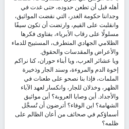
أهله قبل أن تطعن حدوده، حتى غدت في
وجداننا حكومة الغدر، التي نقضت المواثيق،
وانقلبت على القيم، وارتضت أن تكون سيفًا
مسلولًا على رقاب الأبرياء، بفتاوى فكرها
الظلامي الجهادي المتطرف، المستبيح للدماء
والأعراض والمقدسات والحقوق.
ويا عشائر العرب، ويا أبناء حوران، كنا نراكم
إخوة الدم والمروءة، وسند الجار وذخيرة
الملمات، فإذا بنا نصحو على طعنات في
الظهر، وخذلان للجار، وانكسار لعهد الآباء
والأجداد. أين وصايا العروبة؟ أين مواثيق
الشهامة؟ اين الوفاء؟ أترضون أن تُسجَّل
أسماؤكم في صحائف من أعان الظالم على
ظلمه؟