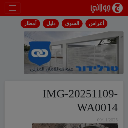
انتقل إلى المحتوى
أعراس
السوق
دليل
أمطار
IMG-20251109-
WA0014
09/11/2025