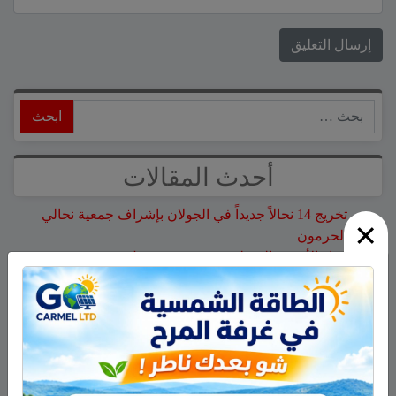
ابحث
أحدث المقالات
تخريج 14 نحالاً جديداً في الجولان بإشراف جمعية نحالي
×
الحرمون
وفاة الأخت هالة علي محمود من مجدل شمس
الجولاني هادي أبو رافع ينجح في تسلق قمة مون بلان ويقود
فريقاً إلى أعلى نقطة في أوروبا الغربية
جمعية نحالي الحرمون تستضيف يوماً إرشادياً مهماً حول
مكافحة الآفات التي تصيب خلايا النحل
هل أصبح الزوج أو الزوجة مجرد سلعة نتخلص منها بعد
استعمالها؟