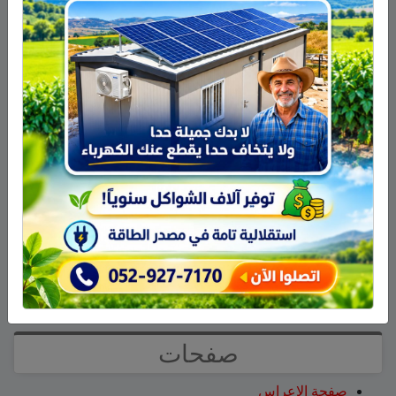
أحدث التعليقات
سلمان أبو عواد
على
هل أصبح الزوج أو الزوجة مجرد سلعة
نتخلص منها بعد استعمالها؟
طليع محمود
على
هل أصبح الزوج أو الزوجة مجرد سلعة
نتخلص منها بعد استعمالها؟
عبد الله
على
14 طاقم إطفاء والعديد من طائرات إطفاء
الحرائق لإخماد الحريق قرب عين قنية – فيديو
حسن طربيه
على
هادي أبو رافع يستعد لتسلق “مون بلان”..
أعلى قمة في أوروبا الغربية
صالح مرعي
على
هادي أبو رافع يستعد لتسلق “مون بلان”..
أعلى قمة في أوروبا الغربية
زيد
على
هادي أبو رافع يستعد لتسلق “مون بلان”.. أعلى
قمة في أوروبا الغربية
صفحات
صفحة الاعراس