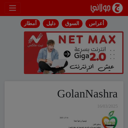
انتقل إلى المحتوى
أعراس
السوق
دليل
أمطار
GolanNashra
16/03/2025