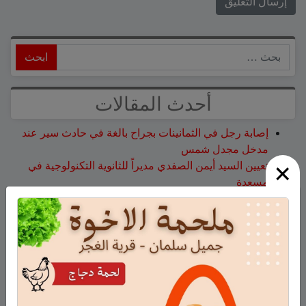
ابحث
أحدث المقالات
إصابة رجل في الثمانينات بجراح بالغة في حادث سير عند
مدخل مجدل شمس
×
تعيين السيد أيمن الصفدي مديراً للثانوية التكنولوجية في
مسعدة
الجيش الإسرائيلي يعلن استكمال نحو 80% من حفر
التحصينات على طول الحدود في الجولان
وفاة المأسوف على شبابه إيهاب سليمان طراد من مجدل
شمس
وفاة السيدة أم صالح نجية سمارة من مجدل شمس
أحدث التعليقات