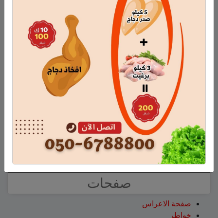
فارس أبو عدنان
على
تعيين السيد أيمن الصفدي مديراً
للثانوية التكنولوجية في مسعدة
فارس حمد
على
هل أصبح الزوج أو الزوجة مجرد سلعة
نتخلص منها بعد استعمالها؟
نبيه عويدات
على
تخريج 14 نحالاً جديداً في الجولان بإشراف
جمعية نحالي الحرمون
عزات
على
تخريج 14 نحالاً جديداً في الجولان بإشراف
جمعية نحالي الحرمون
عقاب ابو شاهين
على
الجولاني هادي أبو رافع ينجح في
تسلق قمة مون بلان ويقود فريقاً إلى أعلى نقطة في أوروبا
الغربية
سلمان أبو عواد
على
هل أصبح الزوج أو الزوجة مجرد سلعة
نتخلص منها بعد استعمالها؟
صفحات
صفحة الاعراس
خواطر