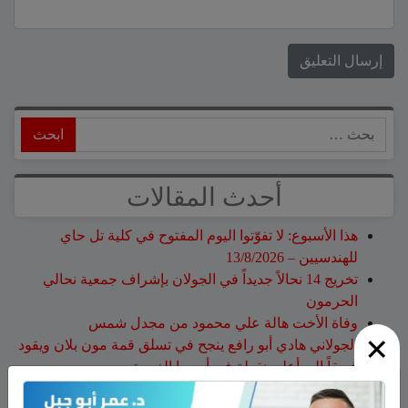
ابحث
أحدث المقالات
هذا الأسبوع: لا تفوّتوا اليوم المفتوح في كلية تل حاي
للهندسيين – 13/8/2026
تخريج 14 نحالاً جديداً في الجولان بإشراف جمعية نحالي
الحرمون
وفاة الأخت هالة علي محمود من مجدل شمس
×
الجولاني هادي أبو رافع ينجح في تسلق قمة مون بلان ويقود
فريقاً إلى أعلى نقطة في أوروبا الغربية
جمعية نحالي الحرمون تستضيف يوماً إرشادياً مهماً حول