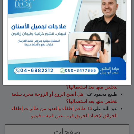
مكافحة الآفات التي تصيب خلايا النحل
أحدث التعليقات
نبيه عويدات
على
تخريج 14 نحالاً جديداً في الجولان بإشراف
جمعية نحالي الحرمون
عزات
على
تخريج 14 نحالاً جديداً في الجولان بإشراف
جمعية نحالي الحرمون
عقاب ابو شاهين
على
الجولاني هادي أبو رافع ينجح في
تسلق قمة مون بلان ويقود فريقاً إلى أعلى نقطة في أوروبا
الغربية
سلمان أبو عواد
على
هل أصبح الزوج أو الزوجة مجرد سلعة
نتخلص منها بعد استعمالها؟
طليع محمود
على
هل أصبح الزوج أو الزوجة مجرد سلعة
نتخلص منها بعد استعمالها؟
عبد الله
على
14 طاقم إطفاء والعديد من طائرات إطفاء
الحرائق لإخماد الحريق قرب عين قنية – فيديو
صفحات