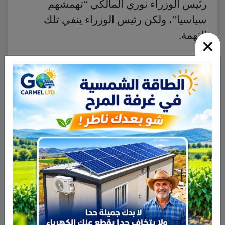
رئيس الوزراء نوري المالكي “تهمشهم
سياسيا”، ولكن رئيس الوزراء ينفي تلك
التهمة.
×
نشر في
اخبار عالمية
ابحث
أحدث المقالات
تخريج 14 نحالاً جديداً في الجولان بإشراف جمعية نحالي
الحرمون
وفاة الأخت هالة علي محمود من مجدل شمس
الجولاني هادي أبو رافع ينجح في تسلق قمة مون بلان ويقود
فريقاً إلى أعلى نقطة في أوروبا الغربية