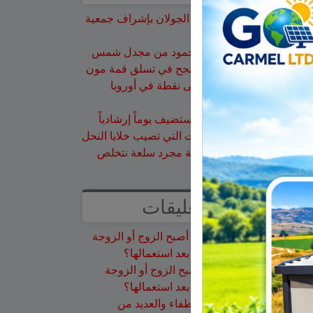
تخريج 14 نحالاً جديداً في الجولان بإشراف جمعية
نحالي الحرمون
وفاة الأخت هالة علي محمود من مجدل شمس
الجولاني هادي أبو رافع ينجح في تسلق قمة مون
بلان ويقود فريقاً إلى أعلى نقطة في أوروبا
الغربية
جمعية نحالي الحرمون تستضيف يوماً إرشادياً
مهماً حول مكافحة الآفات التي تصيب خلايا النحل
هل أصبح الزوج أو الزوجة مجرد سلعة نتخلص
منها بعد استعمالها؟
أحدث التعليقات
سلمان أبو عواد
على
هل أصبح الزوج أو الزوجة
مجرد سلعة نتخلص منها بعد استعمالها؟
طليع محمود
على
هل أصبح الزوج أو الزوجة
مجرد سلعة نتخلص منها بعد استعمالها؟
عبد الله
على
14 طاقم إطفاء والعديد من