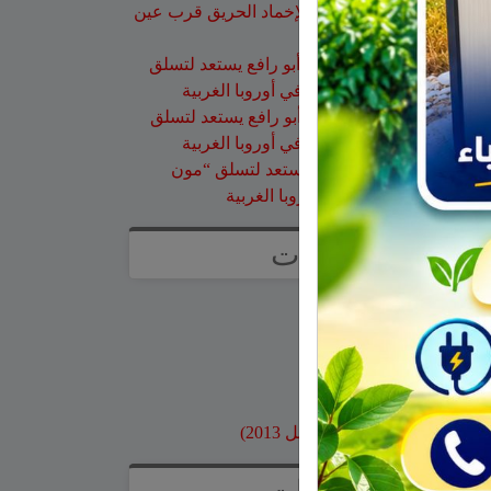
طائرات إطفاء الحرائق لإخماد الحريق قرب عين
قنية – فيديو
حسن طربيه
على
هادي أبو رافع يستعد لتسلق
“مون بلان”.. أعلى قمة في أوروبا الغربية
صالح مرعي
على
هادي أبو رافع يستعد لتسلق
“مون بلان”.. أعلى قمة في أوروبا الغربية
زيد
على
هادي أبو رافع يستعد لتسلق “مون
بلان”.. أعلى قمة في أوروبا الغربية
صفحات
صفحة الاعراس
خواطر
صور قديمة
بنوك وبطاقات اعتماد
مواقع محلية
ارشيف موقع جولاني (قبل 2013)