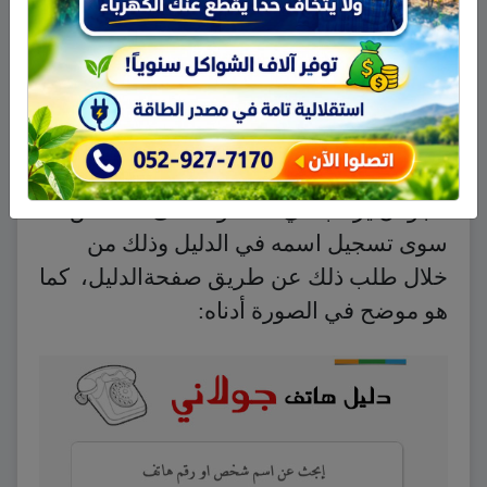
نلفت نظر الزوار الكرام بأنه من الممكن
دائماً تعديل رقم هاتفهم في حال تغيير الرقم،
أو الطلب من الموقع حذف رقمهم إذا لم
يرغبوا في وجوده في الدليل. كذلك يرحب
الموقع بإضافة أي رقم جديد لأي شخص من
الجولان يرغب في ذلك، وما على الشخص
سوى تسجيل اسمه في الدليل وذلك من
خلال طلب ذلك عن طريق صفحةالدليل، كما
هو موضح في الصورة أدناه: