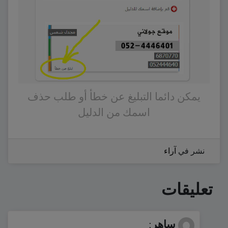
يمكن دائما التبليغ عن خطأ أو طلب حذف
اسمك من الدليل
نشر في
آراء
تعليقات
ساهر
: