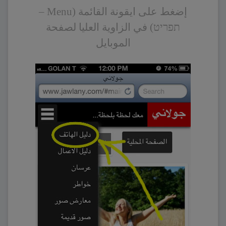
إضغط على ايقونة القائمة (Menu –
תפריט) في الزاوية العليا لصفحة
الموبايل