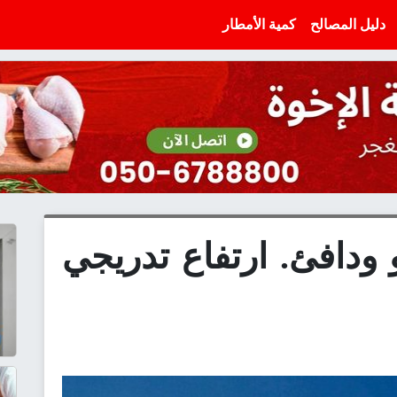
دليل المصالح
كمية الأمطار
دافئ. ارتفاع تدريجي