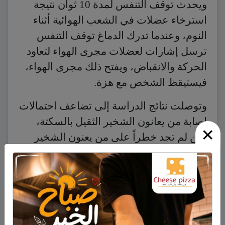
ويحدث توقف التنفس لمدة 10 ثوان نتيجة
استرخاء عضلات في الشعب الهوائية أثناء
النوم، وعندما تدرك الدماغ توقف التنفس
ترسل إشارات لعضلات مجرى الهواء لتعاود
الحركة والانقباض، ويفتح ذلك مجرى الهواء،
فيستيقظ الشخص مع هزة.
وتوصلت نتائج الدراسة إلى تضاعف احتمالات
إصابة من يعانون الشخير الثقيل بالسكتة،
×
لكن لم تجد خطراً على من يعنون الشخير
المعتدل أو البسيط. ويعتقد العلماء أن مشكلة
توقف التنفس أثناء النوم تنبع من تدفق الدم
إلى القلب والدماغ، وأن معدل ضربات القلب
وضغط الدم يقل كثيراً أثناء النوم العميق.