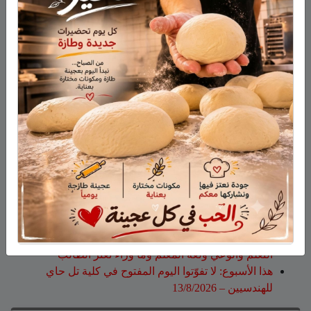
نشر في
منوعات عالمية
ابحث
أحدث المقالات
الجيش الإسرائيلي يعلن استكمال نحو 80% من حفر
التحصينات على طول الحدود في الجولان
وفاة المأسوف على شبابه إيهاب سليمان طراد من مجدل
شمس
وفاة السيدة أم صالح نجية سمارة من مجدل شمس
حين لا تكون المشكلة في ذكاء الطّالب.. قراءة مختلفة في
التّعلّم والوعي ولغة المعلّم وما وراء تعثّر الطّالب
هذا الأسبوع: لا تفوّتوا اليوم المفتوح في كلية تل حاي
للهندسيين – 13/8/2026