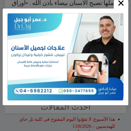
×
بفضلها تصبح الاسنان بيضاء باذن الله . •اوراق
الغار : نقوم بتجفيف وطحن اوراق الغار
بالاضافة الى قشرة البرتقال بهذه الاعشاب
الطبيعية نفرك الاسنان بشكل يومي لتبيض
الاسنان بشكل فعال .
نشر في
منوعات
ابحث
أحدث المقالات
هذا الأسبوع: لا تفوّتوا اليوم المفتوح في كلية تل حاي
للهندسيين – 13/8/2026