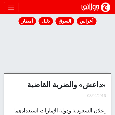
انتقل إلى المحتوى
أعراس
السوق
دليل
أمطار
«داعش» والضربة القاضية
08/02/2016
إعلان السعودية ودولة الإمارات استعدادهما