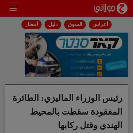
انتقل إلى المحتوى
أعراس
السوق
دليل
أمطار
رئيس الوزراء الماليزي: الطائرة
المفقودة سقطت بالمحيط
الهندي وقتل ركابها