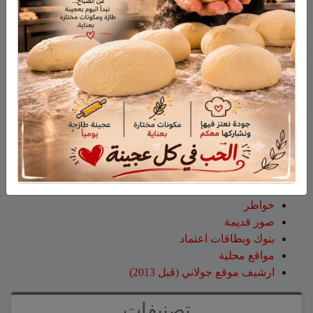
جمعية نحالي الحرمون
عقاب ابو شاهين
على
الجولاني هادي أبو رافع ينجح في
تسلق قمة مون بلان ويقود فريقاً إلى أعلى نقطة في أوروبا
الغربية
سلمان أبو عواد
على
هل أصبح الزوج أو الزوجة مجرد سلعة
نتخلص منها بعد استعمالها؟
طليع محمود
على
هل أصبح الزوج أو الزوجة مجرد سلعة
نتخلص منها بعد استعمالها؟
صفحات
صفحة الاعراس
خواطر
صور قديمة
بنوك وبطاقات اعتماد
مواقع محلية
ارشيف موقع جولاني (قبل 2013)
تصنيفات