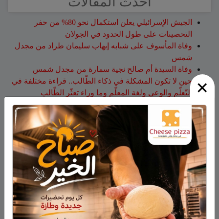
أحدث المقالات
الجيش الإسرائيلي يعلن استكمال نحو 80% من حفر
التحصينات على طول الحدود في الجولان
وفاة المأسوف على شبابه إيهاب سليمان طراد من مجدل
شمس
وفاة السيدة أم صالح نجية سمارة من مجدل شمس
×
حين لا تكون المشكلة في ذكاء الطّالب.. قراءة مختلفة في
التّعلّم والوعي ولغة المعلّم وما وراء تعثّر الطّالب
هذا الأسبوع: لا تفوّتوا اليوم المفتوح في كلية تل حاي
للهندسيين – 13/8/2026
أحدث التعليقات
فارس حمد
على
هل أصبح الزوج أو الزوجة مجرد سلعة
نتخلص منها بعد استعمالها؟
نبيه عويدات
على
تخريج 14 نحالاً جديداً في الجولان بإشراف
جمعية نحالي الحرمون
عزات
على
تخريج 14 نحالاً جديداً في الجولان بإشراف