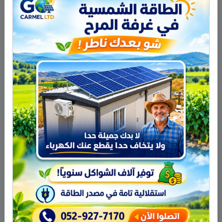
مسح منطقتيهما مما دفع أنشيلوتي للزج
بالمدافع بيبي بدلاً من كوينتراو الذي جاء قبل
دقائق من طرد فيكتور سانشيز (76) جراء
تلقيه للإنذار الأصفر الثاني في المباراة.
واستمر الحظ العاثر بمصاحبته لرونالدو
ففشل أفضل لاعب في العالم في وضع كرة
سهلة قبل ست دقائق من نهاية المباراة، رد
عليه راوول رودريغير الذي هز شباك كاسياس
من الخارج على بعد أمتار قليلة من المرمى.
ولم تشهد الدقائق المتبقية أي جديد سوى
اشتراك البرازيلي كاسيميرو بدلاً من