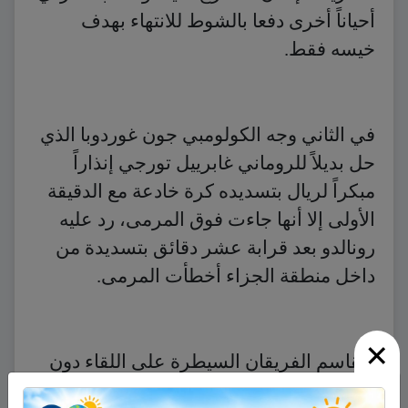
أحياناً أخرى دفعا بالشوط للانتهاء بهدف
خيسه فقط.
في الثاني وجه الكولومبي جون غوردوبا الذي
حل بديلاً للروماني غابرييل تورجي إنذاراً
مبكراً لريال بتسديده كرة خادعة مع الدقيقة
الأولى إلا أنها جاءت فوق المرمى، رد عليه
رونالدو بعد قرابة عشر دقائق بتسديدة من
داخل منطقة الجزاء أخطأت المرمى.
×
وتقاسم الفريقان السيطرة على اللقاء دون
خطوة مع نجاح كبير لمدافعي الفريقين في