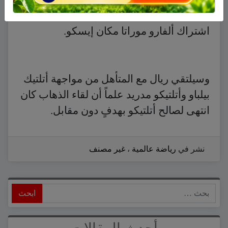
الأرجنتيني آنخيل دي ماريا والذي سبقه
اشتراك ألفارو موراتا مكان إيسكو.
وسيلتقي ريال مع المتأهل من مواجهة أتلتيك
بيلباو وأتلتيكو مدريد علماً أن لقاء الذهاب كان
انتهى لصالح أتلتيكو بهدفٍ دون مقابل.
نشر في
رياضة عالمية
،
غير مصنف
ابحث