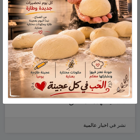
بين القوات الحكومية والمعارضة المسلحة.
وقالت منسقة الشؤون الإنسانية في الأمم
المتحدة، فاليري أموس، لبي بي سي إن
“معاناة الناس العاديين هناك تزداد سوءا يوما
بعد يوم، وسط أنباء عن قرب انتشار المجاعة
في بعض المناطق السورية من بينها مناطق
قريبة من العاصمة دمشق”.
وأوضحت أموس إنها بحثت مع الحكومة
السورية محاولة لفتح منفذ للمساعدات
الانسانية لهذه المناطق.
نشر في
اخبار عالمية