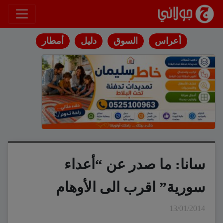
انتقل إلى المحتوى
أعراس
السوق
دليل
أمطار
سانا: ما صدر عن “أعداء
سورية” اقرب الى الأوهام
13/01/2014