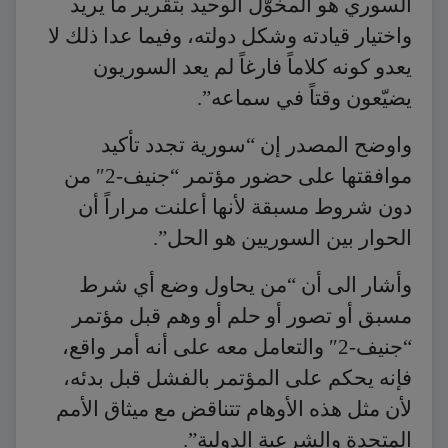
السوري هو المخوّل الوحيد بتقرير ما يريد
واختيار قيادته وشكل دولته، وفيما عدا ذلك لا
يعدو كونه كلاماً فارغاً لم يعد السوريون
يضيّعون وقتاً في سماعه”.
واوضح المصدر إن “سورية تجدد تأكيد
موافقتها على حضور مؤتمر “جنيف-2″ من
دون شروط مسبقة لأنها أعلنت مراراً أن
الحوار بين السوريين هو الحل”.
وأشار الى أن “من يحاول وضع أي شرط
مسبق أو تصور أو حلم أو وهم قبل مؤتمر
“جنيف-2″ والتعامل معه على أنه أمر واقع،
فإنه يحكم على المؤتمر بالفشل قبل بدئه،
لأن مثل هذه الأوهام تتناقض مع ميثاق الأمم
المتحدة والشرعية الدولية”.