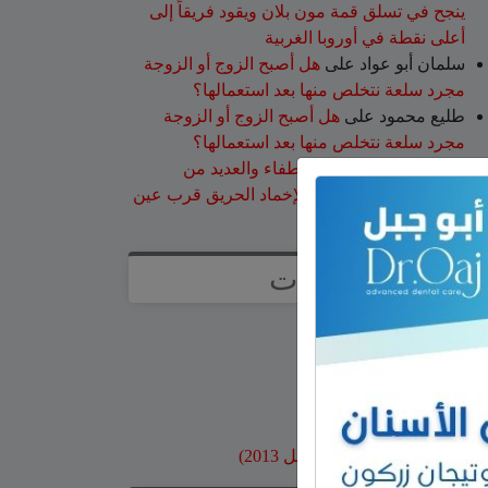
ينجح في تسلق قمة مون بلان ويقود فريقاً إلى
أعلى نقطة في أوروبا الغربية
سلمان أبو عواد
على
هل أصبح الزوج أو الزوجة
مجرد سلعة نتخلص منها بعد استعمالها؟
طليع محمود
على
هل أصبح الزوج أو الزوجة
مجرد سلعة نتخلص منها بعد استعمالها؟
عبد الله
على
14 طاقم إطفاء والعديد من
طائرات إطفاء الحرائق لإخماد الحريق قرب عين
قنية – فيديو
صفحات
صفحة الاعراس
خواطر
صور قديمة
بنوك وبطاقات اعتماد
مواقع محلية
ارشيف موقع جولاني (قبل 2013)