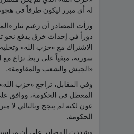
دوراً في إحداث خرق يدفع نحو ت
الاشتراك مع «حزب الله» وتخليه
سورية، مبقياً على ربط نزاع مع 
«الجيش والشعب والمقاومة».
وفي المقابل، تراجع «حزب الله» 
المعطل في الحكومة، ووافق على 
عون لكنه لم ينجح وبالتالي لا مب
الحكومة.
وشددت المصادر على أن مراسيم 
ستوكل إليهم الوزارات بالنيابة ع
من الحكومة أو اعتكافهم عن القيا
استمرار المؤسسات.