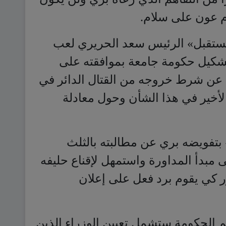
شكيل حكومة جامعة بموافقته على
 عن شرط خروجه من القتال الدائر في
الأخير في هذا الشأن وحول معادلة
بتفويضه بري عن مطالبته بالثلث
مبدأ المداورة واستمهل لإقناع حليفه
رر كي يقوم برد فعل على إعلان
الحكومة ستشمل تعيين الوزراء الذين
ن الوزراء الأصيلين في حال انسحابهم
م بمهماتهم، لتأمين الحد الأدنى من