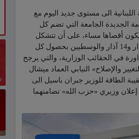
اللبنانية الى مستوى جديد اليوم مع
مة الجديدة الجامعة التي تضم كل
 يكون أقصاها مساء، على أن تتشكل
وفق مبدأ المساواة بين قوى 8 آذار و14 آذار والوسطيين بحصول كل
ق المداورة في الحقائب الوزارية، والتي يرجح
يير والإصلاح» النيابي العماد ميشال
بة الطاقة للوزير جبران باسيل الى
ى إعلان وزيري «حزب الله» تضامنهما