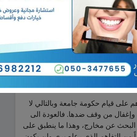
 عون لا يبرر شن أي هجوم على سلام
ومن خلاله على تيار «المستقبل» وحزب «الكتائب» والمستقلين في 14
لصيغة التي رعاها بري وحظيت بموافقة
 على قيام حكومة جامعة وبالتالي لا
وإغفال من وقف ضدها. فالعودة الى
 البحث عن مخارج، وهذا ما ينطبق على
 من التفاهم الذي رعاه بري ولن يكون
م عون على سلام.
مستقبل» الرئيس سعد الحريري لعب