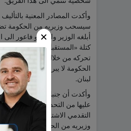
أبلغه الوزير وائل أبو فاعور ال
كتلة «المستقبل» الرئيس فؤاد ال
تحركه من خلال أبو فاعور سعياً ل
×
الحكومة لا يبرر الذهاب بعيداً في
لبنان.
وأكدت أن جنبلاط لا يزال ينصح ب
عليها من التحدي، كما نصح قياد
التقدمي الاشتراكي، بتحييد رئا
وزيريه من الحكومة لأن بقاءهما ي
المردة» وحزب «الطاشناق»، بخ
عون، الذي يرفض المشاركة، لعدم
الإطار العام المتفق عليه لتأليف