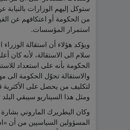
ويؤكد هؤلاء أن استقالة الوزراء
سلام الى الاستقالة، لأنه كان أعل
الحكومة بأنه على استعداد للاست
والاستقالة تحوّل الحكومة الى م
لتكليف من يحصل على الأكثرية ف
ومثل هذا السيناريو سيبقي البلد
وكان البطريرك الماروني بشارة ا
المسؤولين السياسيين من أن «اس
السلطة سيأخذ لبنان نحو الهاوية»
وشددت البطريركية على أهمية قضي
«تحييد لبنان عن الصراعات بين ال