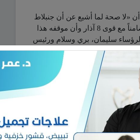
ى الرؤساء سليمان، بري وسلام ورئيس
سنيورة». ولفتت الى أن جنبلاط يواصل
تبريد الأجواء لأن الاختلاف حول تشكيل
 التأزم في ظل الأجواء التي يمر فيها
إخراج تأليف الحكومة وردود الفعل
ة «حزب الله»، وفق أوساط الحزب
سة المجلس النيابي لجهة عدم سحب
مكن أن ينسحب إيجاباً على «تيار
لاف الحزب الذي سيضطر للتضامن مع
 الاستجابة لمطلبه الذي يتعارض مع
 الحكومة، والمداورة في صلبه، خصوصاً