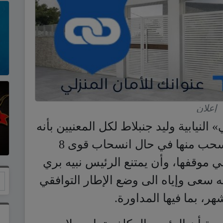
إعلان
لنيابية وليد جنبلاط لكل المعنيين بأنه
ملتزم البقاء في الحكومة ولن ينسحب منها في حال انسحاب قوى 8
ر في موقفها، وأن يمتنع الرئيس نبيه بري
 سعى وإياه الى وضع الإطار التوافقي
ر، بما فيها المداورة.
ومة أن الرئيس المكلف تمام سلام
ت الأخيرة على الأسماء وتوزيع
ثفة مع فرقاء عديدين أحيطت بالتكتم،
ة ميشال سليمان، على أن يجتمعا اليوم