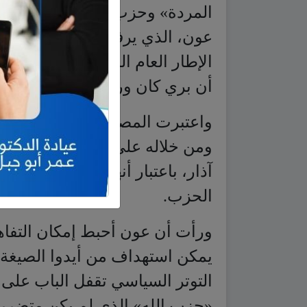
أن بري كان وراء تسويقه.
واعتبرت المصادر أن التضامن مع
آذار، باعتبار أنهم وافقوا على ا
الحزب.
ورأت أن عون أحبط إمكان التفاهم
يمكن استهداف من أيدوا الصيغة 
التوتر السياسي تقفل الباب على
«حزب الله» الذي لم يكن متضرراً
له أي مبرر ليكون طرفاً في هجو
ورأت المصادر أن زعيم تيار «ال