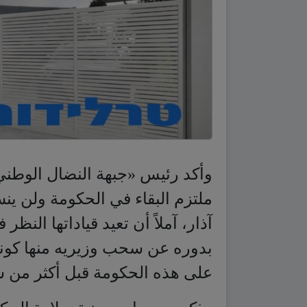
وأكد رئيس «جبهة النضال الوطني» ا
آذار، آملاً أن تعيد قياداتها النظ
بدوره عن سحب وزيريه منها كونه
على هذه الحكومة قبل أكثر من شه
وذكرت مصادر معنية بولادة الحك
عكف طوال أمس على وضع اللمسا
الحقائب فيها، وأجرى اتصالات مك
وعرضها ليلا على رئيس الجمهوري