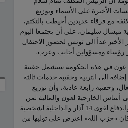
الأخير غداً الى تونس لحضور الاحتفال
ر رؤساء ومسؤولين أجانب وعرب.
 عون في هذه الحكومة ستشمل حقيبة
إضافة الى التربية وحقيبة خدمات ثالثة
ال، وحقيبة رابعة عادية، وأن توزيع
لى أساس الخارجية لعون والمالية لمن
يسميه رئيس البرلمان نبيه بري والدفاع لقوى 14 آذار والداخلية لشخصية
آذار، بعد أن كان «حزب الله» اعترض على توليها من
أن «لا صحة لما أشيع عن أن جنبلاط
سيسحب وزيريه من الحكومة تضامناً مع قوى 8 آذار وأن موقفه هذا