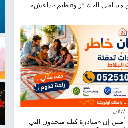
ن مسلحي العشائر وتنظيم «داعش»
إعلان
أمس إن «مبادرة كتلة متحدون التي