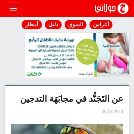
انتقل إلى المحتوى
أعراس
السوق
دليل
أمطار
عن التَجَنُّد في مجابَهَة التدجين
06/01/2014