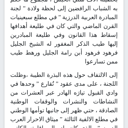
به الشباب الرافضين إلى لحظة ولادة ” لجنة
المبادرة العربية الدرزية ” في مطلع سبعينيات
القرن الماضي والتي كان في طليعة أهدافها
إسقاط هذا القانون وفي طليعة المبادرين
إليها طيب الذكر المغفور له الشيخ الجليل
فرهود فرهود أبن رامة الجليل ورهط طيب
ممن تسارعوا
إلى الالتفاف حول هذه البذرة الطيبة ،وظلت
اللجنة ، على مدى عقود ” تُقارع ” وحدها في
وادي القبول تيارَه الهادر عبر العشرات من
النشاطات والنشرات والوقفات الوطنية
الصادقة ، حتي ظهر إلى جانبها توأمها الوطني
في مطلع الالفية الثالثة ” ميثاق الاحرار العرب
الدروز ” والذي كان بادر إلى إقامته الكاتب