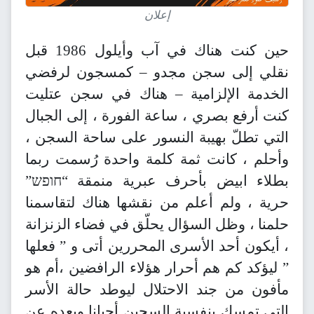
إعلان
حين كنت هناك في آب وأيلول 1986 قبل
نقلي إلى سجن مجدو – كمسجون لرفضي
الخدمة الإلزامية – هناك في سجن عتليت
كنت أرفع بصري ، ساعة الفورة ، إلى الجبال
التي تطلّ بهيبة النسور على ساحة السجن ،
وأحلم ، كانت ثمة كلمة واحدة رُسمت ربما
بطلاء ابيض بأحرف عبرية منمقة “חופש”
حرية ، ولم أعلم من نقشها هناك لتقاسمنا
حلمنا ، وظل السؤال يحلّق في فضاء الزنزانة
، أيكون أحد الأسرى المحررين أتى و ” فعلها
” ليؤكد كم هم أحرار هؤلاء الرافضين ،أم هو
مأفون من جند الاحتلال ليوطد حالة الأسر
التي تمسك بنفسية السجين أحيانا وبعده عن