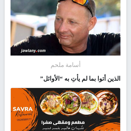
أسامة ملحم
الذين أتوا بما لم يأتِ به “الأوائل”