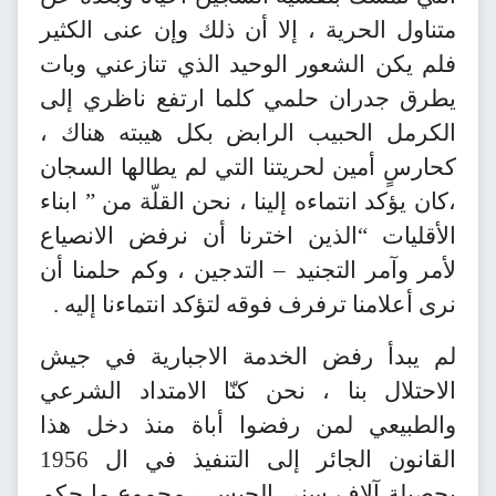
متناول الحرية ، إلا أن ذلك وإن عنى الكثير
فلم يكن الشعور الوحيد الذي تنازعني وبات
يطرق جدران حلمي كلما ارتفع ناظري إلى
الكرمل الحبيب الرابض بكل هيبته هناك ،
كحارسٍ أمين لحريتنا التي لم يطالها السجان
،كان يؤكد انتماءه إلينا ، نحن القلّة من ” ابناء
الأقليات “الذين اخترنا أن نرفض الانصياع
لأمر وآمر التجنيد – التدجين ، وكم حلمنا أن
نرى أعلامنا ترفرف فوقه لتؤكد انتماءنا إليه .
لم يبدأ رفض الخدمة الاجبارية في جيش
الاحتلال بنا ، نحن كنّا الامتداد الشرعي
والطبيعي لمن رفضوا أباة منذ دخل هذا
القانون الجائر إلى التنفيذ في ال 1956
بحصيلة آلاف سني الحبس ، مجموع ما حكم