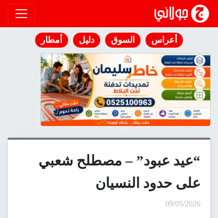
انتقل إلى المحتوى
أعراس
السوق
دليل
أمطار
“عيد عبود” – مصطلح شعبي
على حدود النسيان
09/05/2026