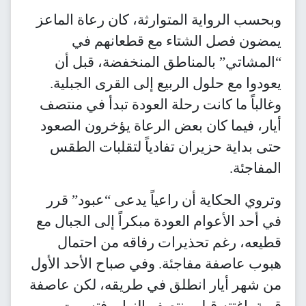
وبحسب الرواية المتوارثة، كان رعاة الماعز
يمضون فصل الشتاء مع قطعانهم في
“المشاتي” بالمناطق المنخفضة، قبل أن
يعودوا مع حلول الربيع إلى القرى الجبلية.
وغالباً ما كانت رحلة العودة تبدأ في منتصف
أيار، فيما كان بعض الرعاة يؤخرون الصعود
حتى بداية حزيران تفادياً لتقلبات الطقس
المفاجئة.
وتروي الحكاية أن راعياً يدعى “عبود” قرر
في أحد الأعوام العودة مبكراً إلى الجبال مع
قطيعه، رغم تحذيرات رفاقه من احتمال
هبوب عاصفة مفاجئة. وفي صباح الأحد الأول
من شهر أيار انطلق في طريقه، لكن عاصفة
قوية باغتته قبل منتصف النهار، فتسببت