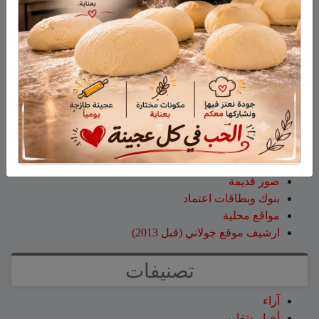
الغربية
سلمان أبو عواد
على
هل أصبح الزوج أو الزوجة مجرد سلعة
نتخلص منها بعد استعمالها؟
طليع محمود
على
هل أصبح الزوج أو الزوجة مجرد سلعة
نتخلص منها بعد استعمالها؟
صفحات
صفحة الاعراس
خواطر
صور قديمة
بنوك وبطاقات اعتماد
مواقع محلية
ارشيف موقع جولاني (قبل 2013)
تصنيفات
آراء
أخبار وتقارير