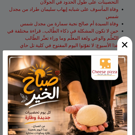
التحصينات على طول الحدود في الجولان
وفاة المأسوف على شبابه إيهاب سليمان طراد من مجدل
شمس
وفاة السيدة أم صالح نجية سمارة من مجدل شمس
حين لا تكون المشكلة في ذكاء الطّالب.. قراءة مختلفة في
التّعلّم والوعي ولغة المعلّم وما وراء تعثّر الطّالب
×
هذا الأسبوع: لا تفوّتوا اليوم المفتوح في كلية تل حاي
للهندسيين – 13/8/2026
أحدث التعليقات
فارس حمد
على
هل أصبح الزوج أو الزوجة مجرد سلعة
نتخلص منها بعد استعمالها؟
نبيه عويدات
على
تخريج 14 نحالاً جديداً في الجولان بإشراف
جمعية نحالي الحرمون
عزات
على
تخريج 14 نحالاً جديداً في الجولان بإشراف
جمعية نحالي الحرمون
عقاب ابو شاهين
على
الجولاني هادي أبو رافع ينجح في
تسلق قمة مون بلان ويقود فريقاً إلى أعلى نقطة في أوروبا