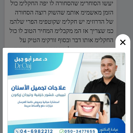
יעשו הסוחרימ שהסחורה לו יפה החקלימ כול
הזמן מאשמימ אותמ שהשוק רוצה הסחורה
של הדרוזימ יש חקלימ שקוטפימ הפרי שלהמ
כמ שצריך אז המ מקבלימ המחיר הטוב לו כול
×
החקלימ אותו דבר ובסוף זורקימ הטיק על
סחורימ הדרוזימ כול הסחורימ שהיו אז מזמן
בשטו רגל והפסידו הרבה כסף בכלל הפרי שלו
יפה כמ איציק דויק רפואה מיורשלימ גבעתי
ועוד ועוד אין סוחרימ בסטות באימ כמו שהיו
באימ מזמאן הכול בכלל הפרי המ הפסידו
הרבה אנחנו לא רואימ אותמ בגרורימ שלנו רק
נשאר הסוחרימ הדרוזימ גמ כולמ בבעיה בבנק
כולמ במניס בכלל הפסדימ שהמ מפסדימ
מהתבוח שקונימ בככל כך תשמרו על הסוחרימ
שלכמ לו נשאר אחד מהמרכז שבא לרמת