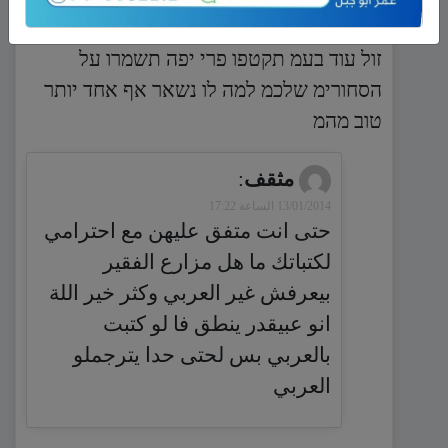
הגולן לקנות היבו מחוץ הארץ יותר יפה ויותר
זול עוד בעמ תקטפו פרי יפה תשמרו על
הסחורימ שלכמ למה לו נשאר אף אחד יותר
טוב מהמ
مثقف
:
13/01/2014 الساعة 17:22
حتى انت متفق عليهن مع احترامي
لكتباتك ما هل مزارع الفقير
بيعرفش غير العربي وكثر خير اللة
انو عبيقدر ينطق فا لو كتبت
بالعربي بس لحتى حدا يترجملو
العربي