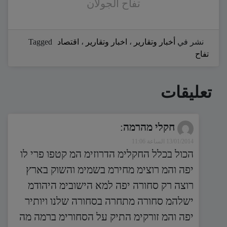
تفاح الجولان
نشر في
أخبار وتقارير
،
اخبار وتقارير
،
اقتصاد
Tagged
تفاح
تعليقات
חקלי מהרמה
:
13/01/2014 الساعة 11:06
הכול בכלל החקלימ הדרוזימ המ קטפו פרי לו
יפה והמ רוצימ מחירמ בשמימ והשוק בארץ
רוצה רק סחורה יפה למא הישובימ היהודמ
ישלהמ סחורה מתחרה בסחורה שלנו ויותיר
יפה והמ זורקימ התיק על הסחורימ ברמה מה